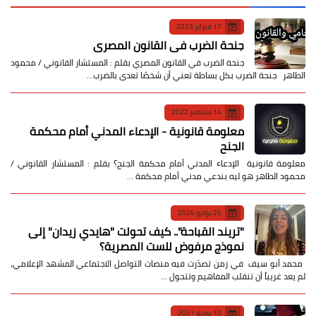
17 فبراير 2023
جنحة الضرب في القانون المصري
جنحة الضرب في القانون المصري بقلم : المستشار القانوني / محمود
الطاهر جنحة الضرب بكل بساطة تعني أن شخصًا تعدى بالضرب…
14 سبتمبر 2022
معلومة قانونية - الإدعاء المدني أمام محكمة
الجنح
معلومة قانونية الإدعاء المدني أمام محكمة الجنح؟ بقلم : المستشار القانوني /
محمود الطاهر هو ليه بندعي مدني أمام محكمة …
25 يوليو 2026
​"تريند القباحة".. كيف تحولت "هايدي زيدان" إلى
نموذج مرفوض للست المصرية؟
​ محمد أبو سيف ​في زمن تصدّرت فيه منصات التواصل الاجتماعي المشهد الإعلامي،
لم يعد غريباً أن تنقلب المفاهيم وتتحول …
10 يونيو 2021