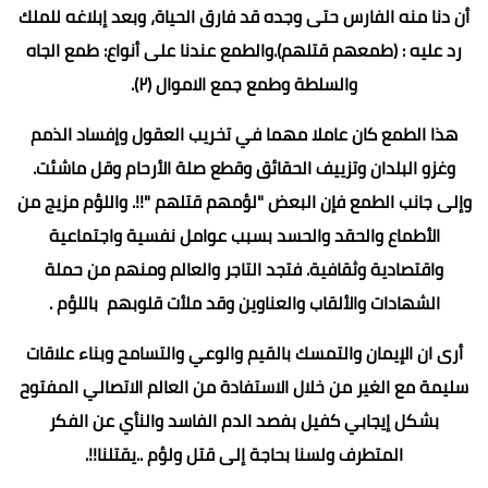
أن دنا منه الفارس حتى وجده قد فارق الحياة، وبعد إبلاغه للملك
رد عليه : (طمعهم قتلهم).والطمع عندنا على أنواع: طمع الجاه
والسلطة وطمع جمع الاموال (٢).
هذا الطمع كان عاملا مهما في تخريب العقول وإفساد الذمم
وغزو البلدان وتزييف الحقائق وقطع صلة الأرحام وقل ماشئت.
وإلى جانب الطمع فإن البعض "لؤمهم قتلهم "!!. واللؤم مزيج من
الأطماع والحقد والحسد بسبب عوامل نفسية واجتماعية
واقتصادية وثقافية. فتجد التاجر والعالم ومنهم من حملة
الشهادات والألقاب والعناوين وقد ملأت قلوبهم باللؤم .
أرى ان الإيمان والتمسك بالقيم والوعي والتسامح وبناء علاقات
سليمة مع الغير من خلال الاستفادة من العالم الاتصالي المفتوح
بشكل إيجابي كفيل بفصد الدم الفاسد والنأي عن الفكر
المتطرف ولسنا بحاجة إلى قتل ولؤم ..يقتلنا!!.