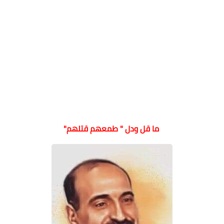
ما قل ودل " طمعهم قتلهم"