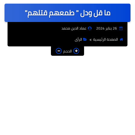
عربى
ما قل ودل " طمعهم قتلهم"
عالمى
الرياضة
26 يناير 2024
عماد الدين محمد
حوادث وقضايا
الصفحة الرئيسية
الرأى
فن
الحجم
التعليم
تكنولوجيا
السياحة والفنادق