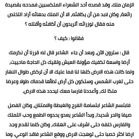
الزمان ملك. وقد قصده أحد الشعراء المتكسبين فمدحه بقصيدة
رائعة، وكان لابد من أن يكافئه، الا أن الملك بدهائه أراد التخلص
منه فقال لوزرائه: أتريدون أن أكافئه وأقتله ؟
فقالوا : كيف ؟
قال : سترون الآن، وبعد أن جاء الشاعر قال له: قررنا أن نكرمك
أرضا واسعة تكفيك مؤونة العيش وتقيك ذل الحاجة ماحييت،
ولما كانت هذه الارض كلها لنا فما عليك الا أن تركض طوال النهار
حتى تغرب الشمس. وستكون كل أرض تطأها قدماك طولا وعرضا
ملكا لك، وأعددنا فارسا معك ليحدد هذه الارض.
فابتسم الشاعر ابتسامة الفرح والغبطة والامتنان، وكان الفصل
صيفا والحر شديدا، وبدأ الشاعر يعدو يحدوه الطمع وحب التملك
والفارس خلفه حتى اشرف على الهلاك، وكان كلما تقدم وجد
ارضا اكثر خصبا حتى توهجت الارض ووقع الشاعر فاقد الوعي. وما