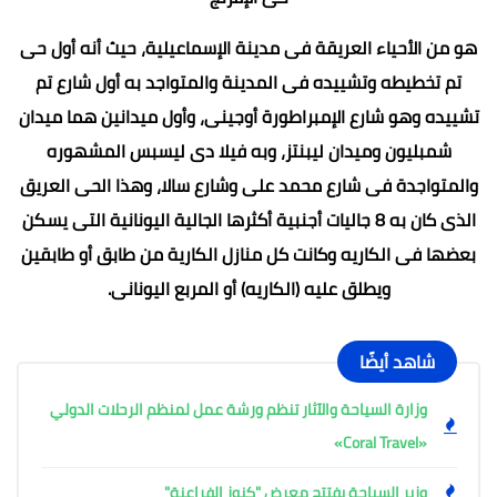
هو من الأحياء العريقة فى مدينة الإسماعيلية، حيث أنه أول حى
تم تخطيطه وتشييده فى المدينة والمتواجد به أول شارع تم
تشييده وهو شارع الإمبراطورة أوجينى، وأول ميدانين هما ميدان
شمبليون وميدان ليبنتز، وبه فيلا دى ليسبس المشهوره
والمتواجدة فى شارع محمد على وشارع سالا، وهذا الحى العريق
الذى كان به 8 جاليات أجنبية أكثرها الجالية اليونانية التى يسكن
بعضها فى الكاريه وكانت كل منازل الكارية من طابق أو طابقين
ويطلق عليه (الكاريه) أو المربع اليونانى.
شاهد أيضًا
وزارة السياحة والآثار تنظم ورشة عمل لمنظم الرحلات الدولي
«Coral Travel»
وزير السياحة يفتتح معرض "كنوز الفراعنة"