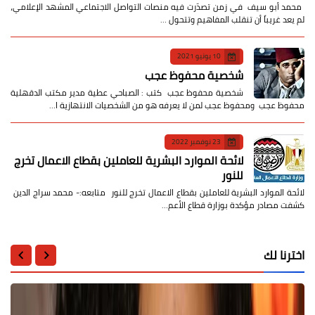
​ محمد أبو سيف ​في زمن تصدّرت فيه منصات التواصل الاجتماعي المشهد الإعلامي،
لم يعد غريباً أن تنقلب المفاهيم وتتحول …
10 يونيو 2021
شخصية محفوظ عجب
شخصية محفوظ عجب كتب : الصباحي عطية مدير مكتب الدقهلية
محفوظ عجب ومحفوظ عجب لمن لا يعرفه هو من الشخصيات الانتهازية ا…
23 نوفمبر 2022
لائحة الموارد البشرية للعاملين بقطاع الاعمال تخرج
للنور
لائحة الموارد البشرية للعاملين بقطاع الاعمال تخرج للنور متابعه:- محمد سراج الدين
كشفت مصادر مؤكدة بوزارة قطاع الأعم…
اخترنا لك