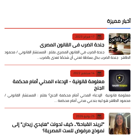
أخبار مميزة
17 فبراير 2023
جنحة الضرب في القانون المصري
جنحة الضرب في القانون المصري بقلم : المستشار القانوني / محمود
الطاهر جنحة الضرب بكل بساطة تعني أن شخصًا تعدى بالضرب…
14 سبتمبر 2022
معلومة قانونية - الإدعاء المدني أمام محكمة
الجنح
معلومة قانونية الإدعاء المدني أمام محكمة الجنح؟ بقلم : المستشار القانوني /
محمود الطاهر هو ليه بندعي مدني أمام محكمة …
25 يوليو 2026
​"تريند القباحة".. كيف تحولت "هايدي زيدان" إلى
نموذج مرفوض للست المصرية؟