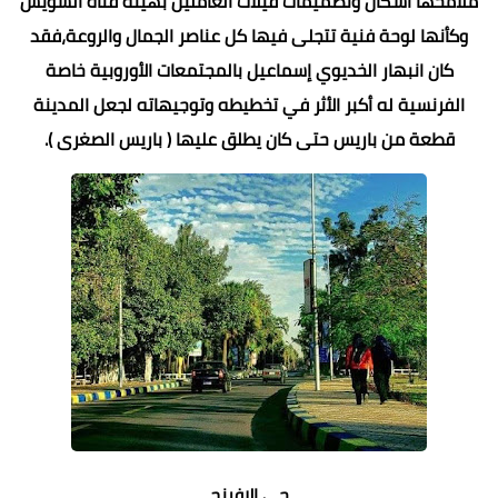
ملامحها أشكال وتصميمات فيلات العاملين بهيئة قناة السويس
وكأنها لوحة فنية تتجلى فيها كل عناصر الجمال والروعة،فقد
كان انبهار الخديوي إسماعيل بالمجتمعات الأوروبية خاصة
الفرنسية له أكبر الأثر في تخطيطه وتوجيهاته لجعل المدينة
قطعة من باريس حتى كان يطلق عليها ( باريس الصغرى ).
حى الإفرنج