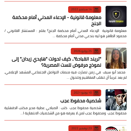
14 سبتمبر 2022
معلومة قانونية - الإدعاء المدني أمام محكمة
الجنح
معلومة قانونية الإدعاء المدني أمام محكمة الجنح؟ بقلم : المستشار القانوني /
محمود الطاهر هو ليه بندعي مدني أمام محكمة …
25 يوليو 2026
​"تريند القباحة".. كيف تحولت "هايدي زيدان" إلى
نموذج مرفوض للست المصرية؟
​ محمد أبو سيف ​في زمن تصدّرت فيه منصات التواصل الاجتماعي المشهد الإعلامي،
لم يعد غريباً أن تنقلب المفاهيم وتتحول …
10 يونيو 2021
شخصية محفوظ عجب
شخصية محفوظ عجب كتب : الصباحي عطية مدير مكتب الدقهلية
محفوظ عجب ومحفوظ عجب لمن لا يعرفه هو من الشخصيات الانتهازية ا…
23 نوفمبر 2022