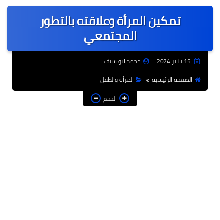
عربى
تمكين المرأة وعلاقته بالتطور
عالمى
المجتمعي
الرياضة
15 يناير 2024
محمد ابو سيف
حوادث وقضايا
الصفحة الرئيسية
المرأة والطفل
فن
الحجم
التعليم
تكنولوجيا
السياحة والفنادق