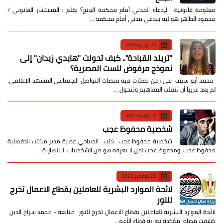
معلومة قانونية الإدعاء المدني أمام محكمة الجنح؟ بقلم : المستشار القانوني /
محمود الطاهر هو ليه بندعي مدني أمام محكمة …
25 يوليو 2026
​"تريند القباحة".. كيف تحولت "هايدي زيدان" إلى
نموذج مرفوض للست المصرية؟
​ محمد أبو سيف ​في زمن تصدّرت فيه منصات التواصل الاجتماعي المشهد الإعلامي،
لم يعد غريباً أن تنقلب المفاهيم وتتحول …
10 يونيو 2021
شخصية محفوظ عجب
شخصية محفوظ عجب كتب : الصباحي عطية مدير مكتب الدقهلية
محفوظ عجب ومحفوظ عجب لمن لا يعرفه هو من الشخصيات الانتهازية ا…
23 نوفمبر 2022
لائحة الموارد البشرية للعاملين بقطاع الاعمال تخرج
للنور
لائحة الموارد البشرية للعاملين بقطاع الاعمال تخرج للنور متابعه:- محمد سراج الدين
كشفت مصادر مؤكدة بوزارة قطاع الأعم…