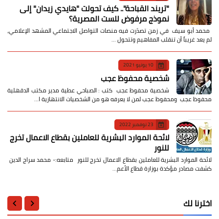
​"تريند القباحة".. كيف تحولت "هايدي زيدان" إلى
نموذج مرفوض للست المصرية؟
​ محمد أبو سيف ​في زمن تصدّرت فيه منصات التواصل الاجتماعي المشهد الإعلامي،
لم يعد غريباً أن تنقلب المفاهيم وتتحول …
10 يونيو 2021
شخصية محفوظ عجب
شخصية محفوظ عجب كتب : الصباحي عطية مدير مكتب الدقهلية
محفوظ عجب ومحفوظ عجب لمن لا يعرفه هو من الشخصيات الانتهازية ا…
23 نوفمبر 2022
لائحة الموارد البشرية للعاملين بقطاع الاعمال تخرج
للنور
لائحة الموارد البشرية للعاملين بقطاع الاعمال تخرج للنور متابعه:- محمد سراج الدين
كشفت مصادر مؤكدة بوزارة قطاع الأعم…
اخترنا لك