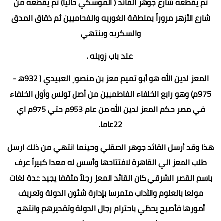
ثم يقطعه شارع جوهر القائد ( الموسكي حالياً) ثم يقطعه من
شارع الأزهر مروراً بمنطقة الغوريه والفحاميين ثم ذقاق المدق
والسكريه وينتهي
عند باب زويله .
المعز لدين الله هو أبو تميم معز بن منصور العبيدي ( 932ه‍ -
975م) وهو رابع الخلفاء الفاطميين من أصل تونس وأول الخلفاء
في مصر حكم المعز لدين الله من عام 953م حتي 975م اي
22عاما.
هذا وقد أرسل القائد جوهر الصقلي وحينما انتهي من ذلك ارسل
طلب المعز الي القاهرة لافتتاحها وأسس له معدا كبيراً عرف
باسم القصر الشرقي كان القائد المعز رجلاً مثقفا يجيد عدة لغات
مولعا بالعلوم والآداب متمرسا بإدارة شئون الدولة وتعريف
أمورها فأصبح يحظي باحترام رجال الدولة وتقديرهم وانتهج