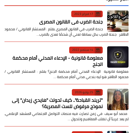
17 فبراير 2023
جنحة الضرب في القانون المصري
جنحة الضرب في القانون المصري بقلم : المستشار القانوني / محمود
الطاهر جنحة الضرب بكل بساطة تعني أن شخصًا تعدى بالضرب…
14 سبتمبر 2022
معلومة قانونية - الإدعاء المدني أمام محكمة
الجنح
معلومة قانونية الإدعاء المدني أمام محكمة الجنح؟ بقلم : المستشار القانوني /
محمود الطاهر هو ليه بندعي مدني أمام محكمة …
25 يوليو 2026
​"تريند القباحة".. كيف تحولت "هايدي زيدان" إلى
نموذج مرفوض للست المصرية؟
​ محمد أبو سيف ​في زمن تصدّرت فيه منصات التواصل الاجتماعي المشهد الإعلامي،
لم يعد غريباً أن تنقلب المفاهيم وتتحول …