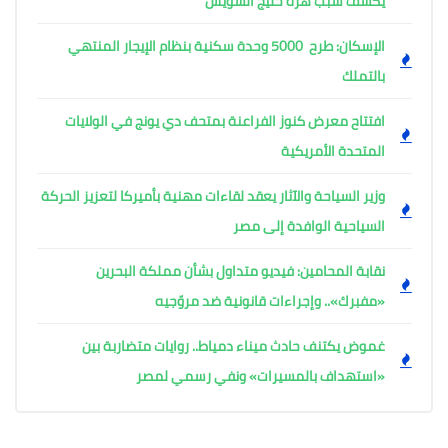
يكشف سبب هزة خليج السويس
الإسكان: طرح 5000 وحدة سكنية بنظام الإيجار المنتهي
بالتملك
افتتاح معرض كنوز الفراعنة بمتحف دي يونج في الولايات
المتحدة الأمريكية
وزير السياحة والآثار يعقد لقاءات مهنية بأميركا لتعزيز الحركة
السياحية الوافدة إلى مصر
نقابة المحامين: فيديو متداول بشأن مملكة البحرين
«مفبرك».. وإجراءات قانونية ضد مروّجيه
غموض يكتنف حادث ميناء دمياط.. روايات متضاربة بين
«استهداف بالمسيرات» ونفي رسمي لمصر