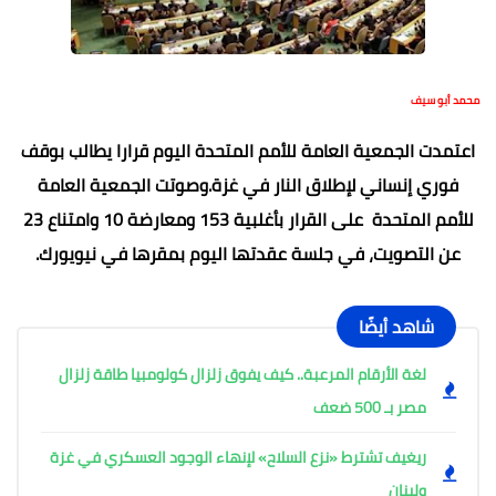
محمد أبو سيف
اعتمدت الجمعية العامة للأمم المتحدة اليوم قرارا يطالب بوقف
فوري إنساني لإطلاق النار في غزة.وصوتت الجمعية العامة
للأمم المتحدة على القرار بأغلبية 153 ومعارضة 10 وامتناع 23
عن التصويت، في جلسة عقدتها اليوم بمقرها في نيويورك.
شاهد أيضًا
لغة الأرقام المرعبة.. كيف يفوق زلزال كولومبيا طاقة زلزال
مصر بـ 500 ضعف
ريغيف تشترط «نزع السلاح» لإنهاء الوجود العسكري في غزة
ولبنان