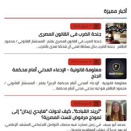
أخبار مميزة
17 فبراير 2023
جنحة الضرب في القانون المصري
جنحة الضرب في القانون المصري بقلم : المستشار القانوني / محمود
الطاهر جنحة الضرب بكل بساطة تعني أن شخصًا تعدى بالضرب…
14 سبتمبر 2022
معلومة قانونية - الإدعاء المدني أمام محكمة
الجنح
معلومة قانونية الإدعاء المدني أمام محكمة الجنح؟ بقلم : المستشار القانوني /
محمود الطاهر هو ليه بندعي مدني أمام محكمة …
25 يوليو 2026
​"تريند القباحة".. كيف تحولت "هايدي زيدان" إلى
نموذج مرفوض للست المصرية؟
​ محمد أبو سيف ​في زمن تصدّرت فيه منصات التواصل الاجتماعي المشهد الإعلامي،
لم يعد غريباً أن تنقلب المفاهيم وتتحول …