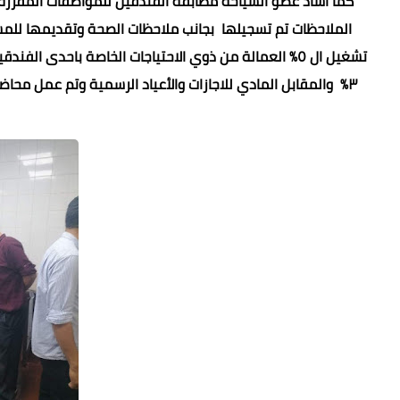
كما اشاد عضو السياحة مطابقة الفندقين للمواصفات المقررة 
الملاحظات تم تسجيلها بجانب ملاحظات الصحة وتقديمها للم
تشغيل ال ٥% العمالة من ذوي الاحتياجات الخاصة باحدى ا
٣% والمقابل المادي للاجازات والأعياد الرسمية وتم عمل محا