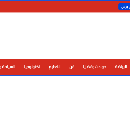
ي برس
الرياضة
حوادث وقضايا
فن
التعليم
تكنولوجيا
السياحة و