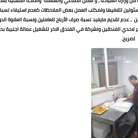
من وزارة السياحة ، و للأمن الصناعي والسلامة والصحة المهنية بع
سئولين لتلافيها ولمكتب العمل بعض الملاحظات كعدم استيفاء نسب
لفندقين ، عدم تقديم مايفيد نسبة صرف الأرباح للعاملين ونسبة العلاوة الد
ضر لاحدي الفندقين ولشركة في الفندق الاخر لتشغيل عمالة اجنبية بد
تصريح.