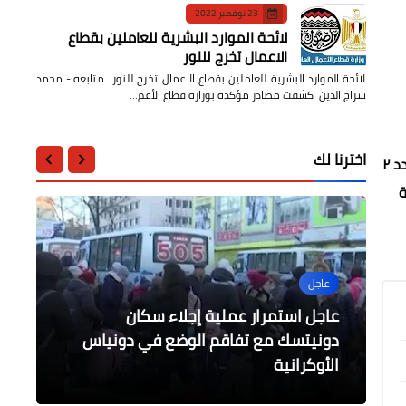
23 نوفمبر 2022
لائحة الموارد البشرية للعاملين بقطاع
الاعمال تخرج للنور
لائحة الموارد البشرية للعاملين بقطاع الاعمال تخرج للنور متابعه:- محمد
سراج الدين كشفت مصادر مؤكدة بوزارة قطاع الأعم…
اخترنا لك
قامت الوحدة المحلية لمدينة الغردقة صباح اليوم بتكليف من اللواء ياسر محمد حماية رئيس المدينة بحملة للتفتيش والمرور على عدد ٢
ة
عاجل
أخبار مصر
أخبار مصر
أخبار مصر
وزير التنمية المحلية يتابع جهود
عاجل استمرار عملية إجلاء سكان
حوادث وقضايا
المحافظات فى التعامل مع موجة
توسيع قاعدة المستفيدين بالمبادرة
فعاليات جلسة "حقوق الإنسان" ضمن
دونيتسك مع تفاقم الوضع في دونياس
الأوكرانية
الطقس السيء
الرئاسية لإحلال المركبات
فعاليات مشروع وحدة وادي النيل
حريق بوحدة سكنية في بورسعيد