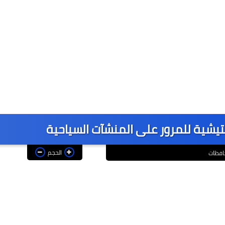
فتيشية للمرور على المنشآت السياحية
الحجم
افظات