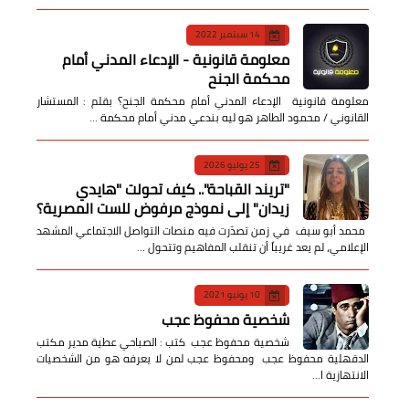
14 سبتمبر 2022
معلومة قانونية - الإدعاء المدني أمام
محكمة الجنح
معلومة قانونية الإدعاء المدني أمام محكمة الجنح؟ بقلم : المستشار
القانوني / محمود الطاهر هو ليه بندعي مدني أمام محكمة …
25 يوليو 2026
​"تريند القباحة".. كيف تحولت "هايدي
زيدان" إلى نموذج مرفوض للست المصرية؟
​ محمد أبو سيف ​في زمن تصدّرت فيه منصات التواصل الاجتماعي المشهد
الإعلامي، لم يعد غريباً أن تنقلب المفاهيم وتتحول …
10 يونيو 2021
شخصية محفوظ عجب
شخصية محفوظ عجب كتب : الصباحي عطية مدير مكتب
الدقهلية محفوظ عجب ومحفوظ عجب لمن لا يعرفه هو من الشخصيات
الانتهازية ا…