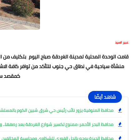
عبير السيد
منشأة سياحية في نطاق حي جنوب للتأكد من توافر كافة الاش
كمقصد سي
شاهد أيضًا
محافظ المنوفية يزور نائب رئيس حي شرق شبين الكوم بالمست
محافظ البحر الأحمر: ممنوع تكسير شوارع الغردقة بعد رصفها.. وإ
محافظ الجيزة يوجه بالحل الفوري للشكاوى ومحاسبة المخالفين