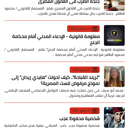
جنحة الضرب في القانون المصري
جنحة الضرب في القانون المصري بقلم : المستشار القانوني / محمود
الطاهر جنحة الضرب بكل بساطة تعني أن شخصًا تعدى بالضرب…
14 سبتمبر 2022
معلومة قانونية - الإدعاء المدني أمام محكمة
الجنح
معلومة قانونية الإدعاء المدني أمام محكمة الجنح؟ بقلم : المستشار القانوني /
محمود الطاهر هو ليه بندعي مدني أمام محكمة …
25 يوليو 2026
​"تريند القباحة".. كيف تحولت "هايدي زيدان" إلى
نموذج مرفوض للست المصرية؟
​ محمد أبو سيف ​في زمن تصدّرت فيه منصات التواصل الاجتماعي المشهد الإعلامي،
لم يعد غريباً أن تنقلب المفاهيم وتتحول …
10 يونيو 2021
شخصية محفوظ عجب
شخصية محفوظ عجب كتب : الصباحي عطية مدير مكتب الدقهلية