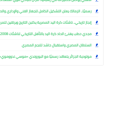
رسميًا.. الزمالك يعلن التشكيل الكامل للجهاز الفني والإداري و
إنجاز تاريخي.. ناشئات كرة اليد المصرية يكتبن التاريخ ويرتقين للم
مجدي حطب يهنئ اتحاد كرة اليد بالتأهل التاريخي لناشئات 2008 للمربع الذهبي
السلطان المصري واستقبال حاشد للنجم المصري
مولودية الجزائر يتعاقد رسميًا مع البوروندي «موسي ندووموي»