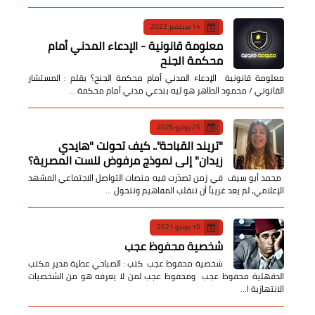
14 سبتمبر 2022
معلومة قانونية - الإدعاء المدني أمام
محكمة الجنح
معلومة قانونية الإدعاء المدني أمام محكمة الجنح؟ بقلم : المستشار
القانوني / محمود الطاهر هو ليه بندعي مدني أمام محكمة …
25 يوليو 2026
​"تريند القباحة".. كيف تحولت "هايدي
زيدان" إلى نموذج مرفوض للست المصرية؟
​ محمد أبو سيف ​في زمن تصدّرت فيه منصات التواصل الاجتماعي المشهد
الإعلامي، لم يعد غريباً أن تنقلب المفاهيم وتتحول …
10 يونيو 2021
شخصية محفوظ عجب
شخصية محفوظ عجب كتب : الصباحي عطية مدير مكتب
الدقهلية محفوظ عجب ومحفوظ عجب لمن لا يعرفه هو من الشخصيات
الانتهازية ا…