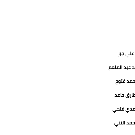
علي جبر
 عبد المنعم
حمد فتوح
ارق حامد
دي فتحي
مد النني