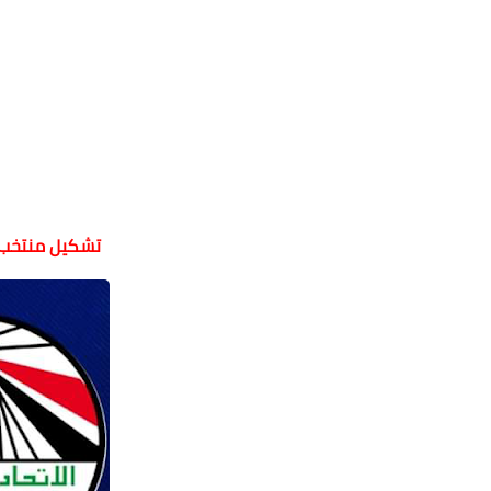
تشكيل منتخب م