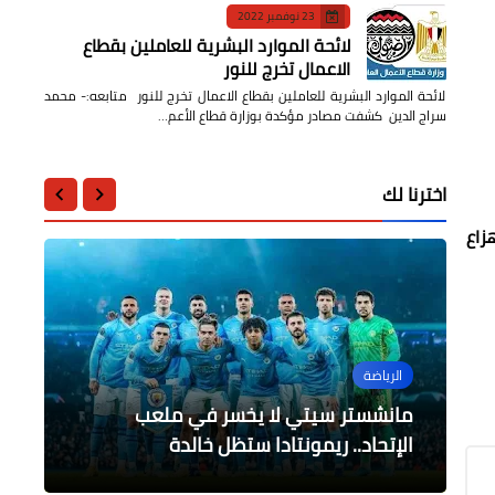
23 نوفمبر 2022
لائحة الموارد البشرية للعاملين بقطاع
الاعمال تخرج للنور
لائحة الموارد البشرية للعاملين بقطاع الاعمال تخرج للنور متابعه:- محمد
سراج الدين كشفت مصادر مؤكدة بوزارة قطاع الأعم…
اخترنا لك
زاع
الرياضة
الرياضة
الرياضة
الرياضة
الرياضة
استعدادات منتخب مصر للسيدات لمباراة
مانشستر سيتي لا يخسر في ملعب
نيو كاسل يحرم من فوز تاريخي بفعل
السنغال في التصفيات المؤهلة لكأس
برشلونة رسمياً في دور ال 16 بعد الفوز
ردود أفعال قاسية بعد فشل الأهلي في
على بورتو
فاعل (الڤار )
الأمم الأفريقية
الفوز على سموحة
الإتحاد.. ريمونتادا ستظل خالدة