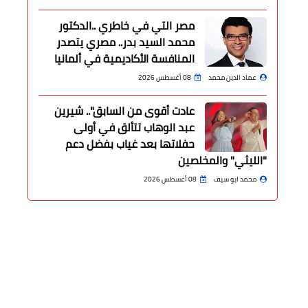
مصر التي في خاطري ..الدكتور
محمد السيد بدر.. مصري يتصدر
المنافسة الأكاديمية في ألمانيا
عماد الدين محمد
08 أغسطس 2026
عادت أقوى من السابق".. شيرين
عبد الوهاب تتألق في أولى
حفلاتها بعد غياب بفضل دعم
"الليثي" والمخلصين
محمد ابو سيف
08 أغسطس 2026