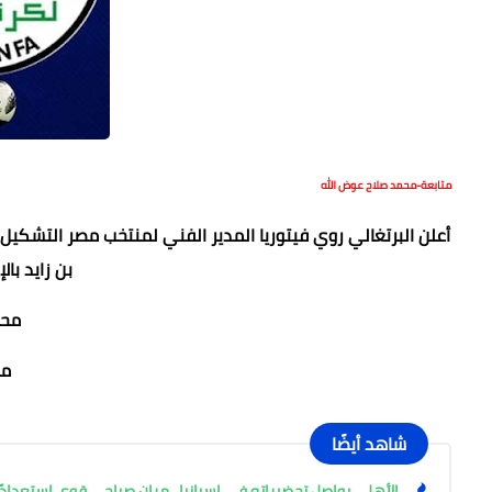
متابعة-محمد صلاح عوض الله
أعلن البرتغالي روي فيتوريا المدير الفني لمنتخب مصر التشكيل 
بن زايد بال
محم
مح
شاهد أيضًا
الأهلي يواصل تحضيراته في إسبانيا.. مران صباحي قوي استعدادً