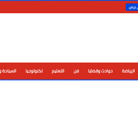
ي برس
الرياضة
حوادث وقضايا
فن
التعليم
تكنولوجيا
السياحة و