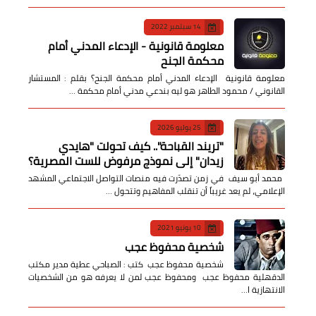
14 سبتمبر 2022
معلومة قانونية - الإدعاء المدني أمام
محكمة الجنح
معلومة قانونية الإدعاء المدني أمام محكمة الجنح؟ بقلم : المستشار
القانوني / محمود الطاهر هو ليه بندعي مدني أمام محكمة …
25 يوليو 2026
​"تريند القباحة".. كيف تحولت "هايدي
زيدان" إلى نموذج مرفوض للست المصرية؟
​ محمد أبو سيف ​في زمن تصدّرت فيه منصات التواصل الاجتماعي المشهد
الإعلامي، لم يعد غريباً أن تنقلب المفاهيم وتتحول …
10 يونيو 2021
شخصية محفوظ عجب
شخصية محفوظ عجب كتب : الصباحي عطية مدير مكتب
الدقهلية محفوظ عجب ومحفوظ عجب لمن لا يعرفه هو من الشخصيات
الانتهازية ا…