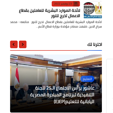
23 نوفمبر 2022
لائحة الموارد البشرية للعاملين بقطاع
الاعمال تخرج للنور
لائحة الموارد البشرية للعاملين بقطاع الاعمال تخرج للنور متابعه:- محمد
سراج الدين كشفت مصادر مؤكدة بوزارة قطاع الأعم…
اخترنا لك
الصحة
التعليم
الرياضة
أخبار مصر
أخبار مصر
عاشور يرأس الاجتماع الـ25 للجنة
وزير الصحة يوجه بالتوسع في تشغيل
العيادات المسائية على مستوى
التنفيذية لبرنامج المبادرة المصرية
بروتوكول تعاون بين الشباب والرياضة
صبحي يبحث أستعدادات مشاركة منتخب
وزيرا الزراعة مصر والجابون يبحثان التعاون
الجمهورية
اليابانية للتعليم(EJEP)
وبنك مصر لدعم رواد الأعمال
مصر لقصار القامة فى بطولة أوروبا
المشترك في المجالات الزراعية المختلفة