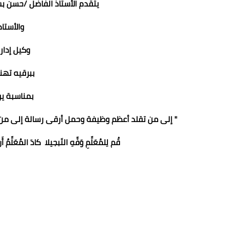
يتقدم الأستاذ الفاضل /حسن بس
والأستا
وكيل إدار
ببرقيه تهن
بمناسبة يو
" إلى من تقلد أعظم وظيفة وحمل أرقى رسالة إلى من
قُم لِلمُعَلِّمِ وَفِّهِ التَبجيلا كادَ المُ