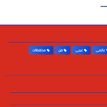
عالمى
عربى
فن
محافظات