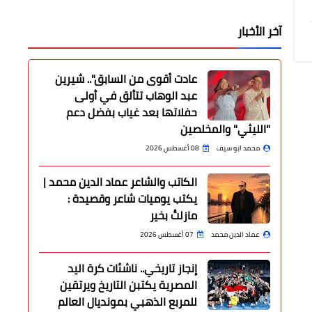
آخر الأخبار
عادت أقوى من السابق".. شيرين
عبد الوهاب تتألق في أولى
حفلاتها بعد غياب بفضل دعم
"الليثي" والمخلصين
محمد ابو سيف
08 أغسطس 2026
الكاتب والشاعر عماد الدين محمد |
يكتب يوميات شاعر وقصيدة :
مازلتُ بخير
عماد الدين محمد
07 أغسطس 2026
إنجاز تاريخي.. ناشئات كرة اليد
المصرية يكتبن التاريخ ويرتقين
للمربع الذهبي بمونديال العالم