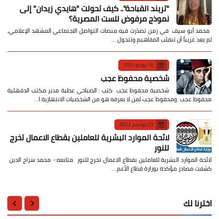
​"تريند القباحة".. كيف تحولت "هايدي زيدان" إلى
نموذج مرفوض للست المصرية؟
​ محمد أبو سيف ​في زمن تصدّرت فيه منصات التواصل الاجتماعي المشهد الإعلامي،
لم يعد غريباً أن تنقلب المفاهيم وتتحول …
10 يونيو 2021
شخصية محفوظ عجب
شخصية محفوظ عجب كتب : الصباحي عطية مدير مكتب الدقهلية
محفوظ عجب ومحفوظ عجب لمن لا يعرفه هو من الشخصيات الانتهازية ا…
23 نوفمبر 2022
لائحة الموارد البشرية للعاملين بقطاع الاعمال تخرج
للنور
لائحة الموارد البشرية للعاملين بقطاع الاعمال تخرج للنور متابعه:- محمد سراج الدين
كشفت مصادر مؤكدة بوزارة قطاع الأعم…
اخترنا لك