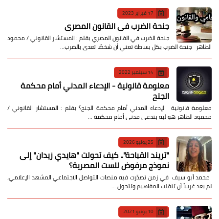
17 فبراير 2023
جنحة الضرب في القانون المصري
جنحة الضرب في القانون المصري بقلم : المستشار القانوني / محمود
الطاهر جنحة الضرب بكل بساطة تعني أن شخصًا تعدى بالضرب…
14 سبتمبر 2022
معلومة قانونية - الإدعاء المدني أمام محكمة
الجنح
معلومة قانونية الإدعاء المدني أمام محكمة الجنح؟ بقلم : المستشار القانوني /
محمود الطاهر هو ليه بندعي مدني أمام محكمة …
25 يوليو 2026
​"تريند القباحة".. كيف تحولت "هايدي زيدان" إلى
نموذج مرفوض للست المصرية؟
​ محمد أبو سيف ​في زمن تصدّرت فيه منصات التواصل الاجتماعي المشهد الإعلامي،
لم يعد غريباً أن تنقلب المفاهيم وتتحول …
10 يونيو 2021