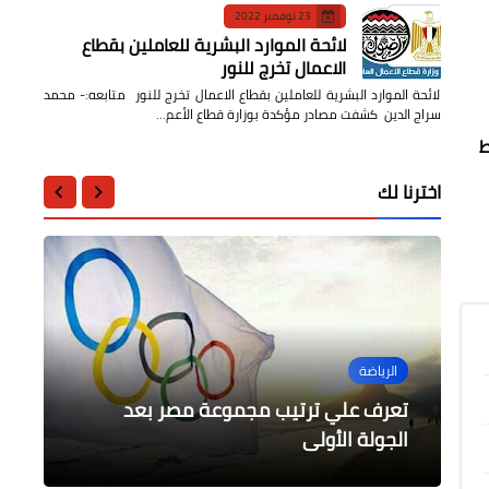
23 نوفمبر 2022
لائحة الموارد البشرية للعاملين بقطاع
الاعمال تخرج للنور
لائحة الموارد البشرية للعاملين بقطاع الاعمال تخرج للنور متابعه:- محمد
سراج الدين كشفت مصادر مؤكدة بوزارة قطاع الأعم…
ط
اخترنا لك
الرياضة
محافظات
محافظات
أدب وشعر
....
تعرف علي ترتيب مجموعة مصر بعد
بعدما رحلتِ - قصيدة للشاعر والأديب /
الجيزة/ 125 محضر مخالفات و 1945 عدد
المنوفيه ... إستمرار حملات الازالة الفورية
الجولة الأولى
عماد الدين محمد
الاضحية بالمجان خلال العيد
للتعدي علي الأراضي الزراعية
ازالة جميع اثار التلوث الزيتي ببورسعيد