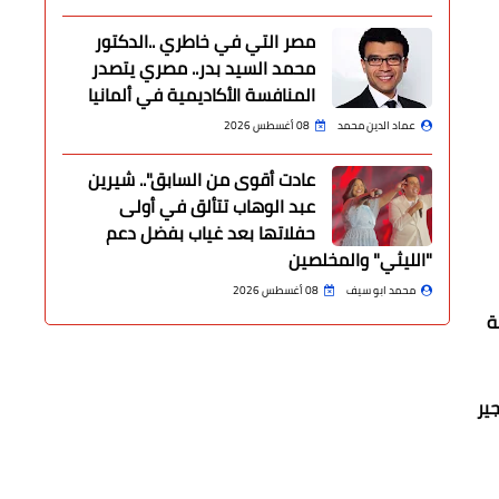
مصر التي في خاطري ..الدكتور
محمد السيد بدر.. مصري يتصدر
المنافسة الأكاديمية في ألمانيا
عماد الدين محمد
08 أغسطس 2026
عادت أقوى من السابق".. شيرين
عبد الوهاب تتألق في أولى
حفلاتها بعد غياب بفضل دعم
"الليثي" والمخلصين
محمد ابو سيف
08 أغسطس 2026
ة
ير