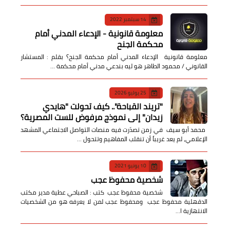
14 سبتمبر 2022
معلومة قانونية - الإدعاء المدني أمام
محكمة الجنح
معلومة قانونية الإدعاء المدني أمام محكمة الجنح؟ بقلم : المستشار
القانوني / محمود الطاهر هو ليه بندعي مدني أمام محكمة …
25 يوليو 2026
​"تريند القباحة".. كيف تحولت "هايدي
زيدان" إلى نموذج مرفوض للست المصرية؟
​ محمد أبو سيف ​في زمن تصدّرت فيه منصات التواصل الاجتماعي المشهد
الإعلامي، لم يعد غريباً أن تنقلب المفاهيم وتتحول …
10 يونيو 2021
شخصية محفوظ عجب
شخصية محفوظ عجب كتب : الصباحي عطية مدير مكتب
الدقهلية محفوظ عجب ومحفوظ عجب لمن لا يعرفه هو من الشخصيات
الانتهازية ا…