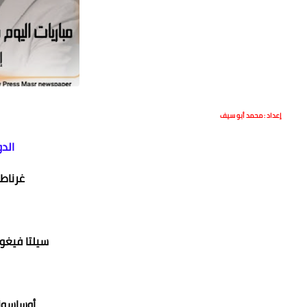
إعداد : محمد أبو سيف
الد
غرناطة
سيلتا فيغو
أوساسونا