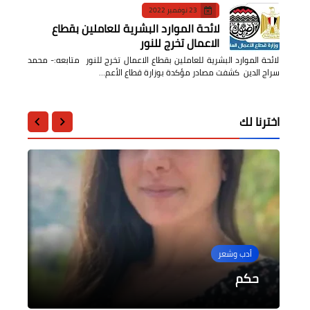
23 نوفمبر 2022
لائحة الموارد البشرية للعاملين بقطاع
الاعمال تخرج للنور
لائحة الموارد البشرية للعاملين بقطاع الاعمال تخرج للنور متابعه:- محمد
سراج الدين كشفت مصادر مؤكدة بوزارة قطاع الأعم…
اخترنا لك
مقالات
محافظات
أخبار مصر
أدب وشعر
أدب وشعر
رئيس الوزراء يتفقد مشروع تنمية وتطوير
الدفاع عن الحضارة تطالب محافظة البحيرة
حكم
المنطقة الاستثمارية بالصف
هل يستمر الذهب في الهبوط ؟
بإزالة النصب الذى يشوه مدينة رشيد
عماد الدين محمد - يكتب " ترى الزمان "