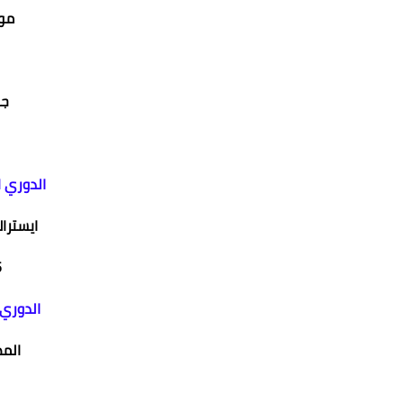
مون
جن
الدوري ا
ايسترال
m
الدوري 
المص