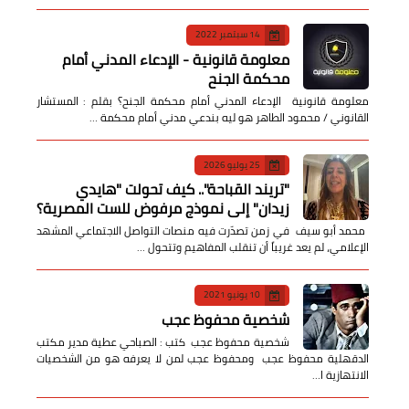
14 سبتمبر 2022
معلومة قانونية - الإدعاء المدني أمام
محكمة الجنح
معلومة قانونية الإدعاء المدني أمام محكمة الجنح؟ بقلم : المستشار
القانوني / محمود الطاهر هو ليه بندعي مدني أمام محكمة …
25 يوليو 2026
​"تريند القباحة".. كيف تحولت "هايدي
زيدان" إلى نموذج مرفوض للست المصرية؟
​ محمد أبو سيف ​في زمن تصدّرت فيه منصات التواصل الاجتماعي المشهد
الإعلامي، لم يعد غريباً أن تنقلب المفاهيم وتتحول …
10 يونيو 2021
شخصية محفوظ عجب
شخصية محفوظ عجب كتب : الصباحي عطية مدير مكتب
الدقهلية محفوظ عجب ومحفوظ عجب لمن لا يعرفه هو من الشخصيات
الانتهازية ا…