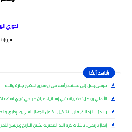
الدوري الإ
فروزيت
شاهد أيضًا
ميسي يصل إلى مسقط رأسه في روساريو لحضور جنازة والده
الأهلي يواصل تحضيراته في إسبانيا.. مران صباحي قوي استعدادً
رسميًا.. الزمالك يعلن التشكيل الكامل للجهاز الفني والإداري وال
إنجاز تاريخي.. ناشئات كرة اليد المصرية يكتبن التاريخ ويرتقين للم