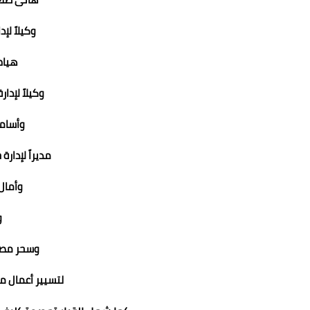
وكيلاً لإد
هيام
وكيلاً لإدار
وأسامة
مديراً لإدارة
وأمال
وك
وسحر مص
لتسيير أعمال مد