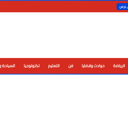
ي برس
الرياضة
حوادث وقضايا
فن
التعليم
تكنولوجيا
السياحة و