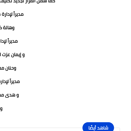
كما شمل القرار تجديد تكليف 
مديراً لإدارة
وهالة ك
مديراً لإد
و إيمان عزت ال
وحنان م
مديراً لإدا
و هدى مح
وك
شاهد أيضًا