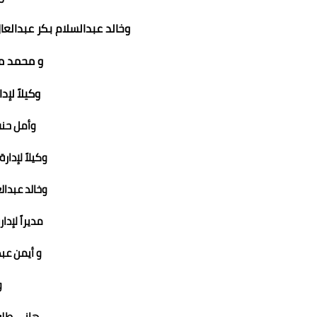
وخالد عبدالسلام بكر عبدالعال 
و محمد مح
وكيلاً لإد
وأمل حن
وكيلاً لإدار
وخالد عبدال
مديراً لإدا
و أيمن عب
وك
هانى طلع