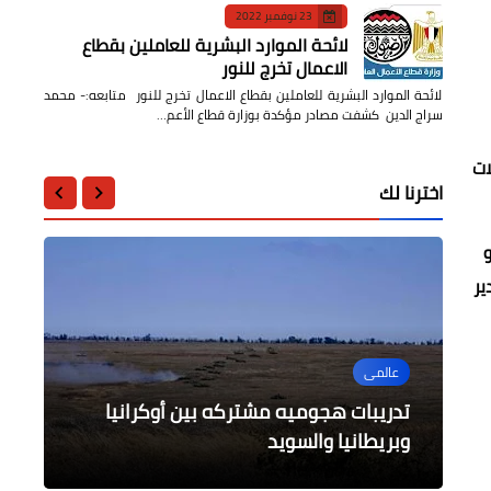
23 نوفمبر 2022
لائحة الموارد البشرية للعاملين بقطاع
الاعمال تخرج للنور
لائحة الموارد البشرية للعاملين بقطاع الاعمال تخرج للنور متابعه:- محمد
سراج الدين كشفت مصادر مؤكدة بوزارة قطاع الأعم…
ات
اخترنا لك
و
ير
عالمى
عالمى
محافظات
محافظات
حوادث وقضايا
حصري : دايلى برس مصر فيديو حريق
تدريبات هجوميه مشتركه بين أوكرانيا
أهالى قرية طبنوها مركز نبروة يثتغثون
السعودية تسمح للمعتمرين لفئة عمرية
حملات مكثفة لإزالة التعديات على أراضي
الدولة بالدقهلية
وبريطانيا والسويد
بمبادرة حياة كريمة
جديدة بزيارة بيت الله
هائل بزرايب البرجيل بمحافظة الجيزة