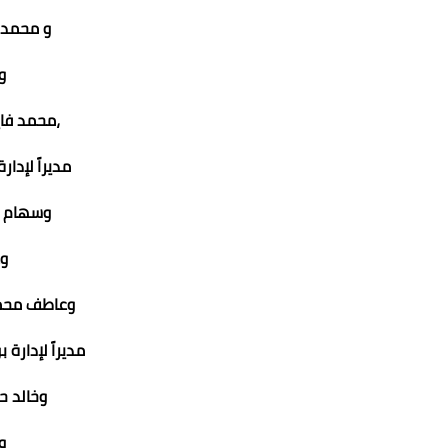
و محمد خ
وك
،محمد فاي
مديراً لإدار
وسهام ك
وك
وعاطف محمد
مديراً لإدارة 
وخالد 
وك