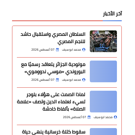
آخر الأخبار
السلطان المصري واستقبال حاشد
للنجم المصري
محمد ابو سيف
07 أغسطس 2026
مولودية الجزائر يتعاقد رسميًا مع
البوروندي «موسي ندووموي»
محمد ابو سيف
07 أغسطس 2026
لماذا الصمت على هؤلاء بلوجر
تسيء لعلماء الدين وتصف «علامة
الصلاة» بألفاظ خادشة
محمد ابو سيف
07 أغسطس 2026
سقوط كتلة خرسانية ينهي حياة