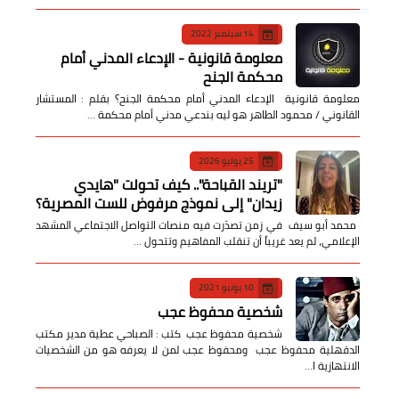
14 سبتمبر 2022
معلومة قانونية - الإدعاء المدني أمام
محكمة الجنح
معلومة قانونية الإدعاء المدني أمام محكمة الجنح؟ بقلم : المستشار
القانوني / محمود الطاهر هو ليه بندعي مدني أمام محكمة …
25 يوليو 2026
​"تريند القباحة".. كيف تحولت "هايدي
زيدان" إلى نموذج مرفوض للست المصرية؟
​ محمد أبو سيف ​في زمن تصدّرت فيه منصات التواصل الاجتماعي المشهد
الإعلامي، لم يعد غريباً أن تنقلب المفاهيم وتتحول …
10 يونيو 2021
شخصية محفوظ عجب
شخصية محفوظ عجب كتب : الصباحي عطية مدير مكتب
الدقهلية محفوظ عجب ومحفوظ عجب لمن لا يعرفه هو من الشخصيات
الانتهازية ا…