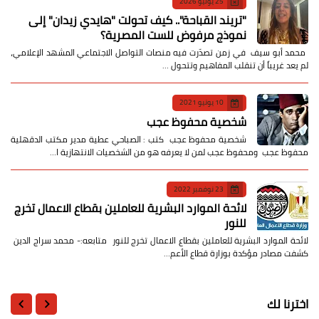
25 يوليو 2026
​"تريند القباحة".. كيف تحولت "هايدي زيدان" إلى
نموذج مرفوض للست المصرية؟
​ محمد أبو سيف ​في زمن تصدّرت فيه منصات التواصل الاجتماعي المشهد الإعلامي،
لم يعد غريباً أن تنقلب المفاهيم وتتحول …
10 يونيو 2021
شخصية محفوظ عجب
شخصية محفوظ عجب كتب : الصباحي عطية مدير مكتب الدقهلية
محفوظ عجب ومحفوظ عجب لمن لا يعرفه هو من الشخصيات الانتهازية ا…
23 نوفمبر 2022
لائحة الموارد البشرية للعاملين بقطاع الاعمال تخرج
للنور
لائحة الموارد البشرية للعاملين بقطاع الاعمال تخرج للنور متابعه:- محمد سراج الدين
كشفت مصادر مؤكدة بوزارة قطاع الأعم…
اخترنا لك