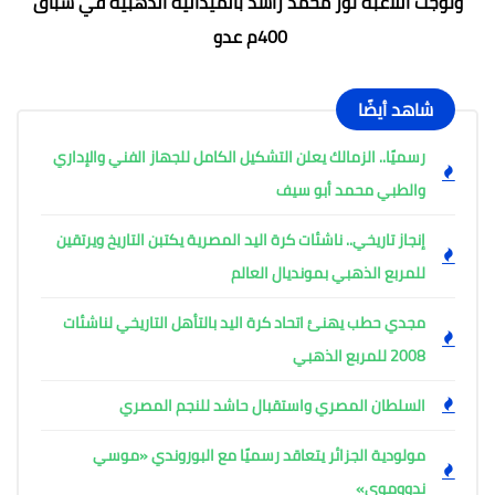
وتوجت اللاعبة نور محمد راشد بالميدالية الذهبية في سباق
400م عدو
شاهد أيضًا
رسميًا.. الزمالك يعلن التشكيل الكامل للجهاز الفني والإداري
والطبي محمد أبو سيف
إنجاز تاريخي.. ناشئات كرة اليد المصرية يكتبن التاريخ ويرتقين
للمربع الذهبي بمونديال العالم
مجدي حطب يهنئ اتحاد كرة اليد بالتأهل التاريخي لناشئات
2008 للمربع الذهبي
السلطان المصري واستقبال حاشد للنجم المصري
مولودية الجزائر يتعاقد رسميًا مع البوروندي «موسي
ندووموي»