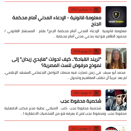
14 سبتمبر 2022
معلومة قانونية - الإدعاء المدني أمام محكمة
الجنح
معلومة قانونية الإدعاء المدني أمام محكمة الجنح؟ بقلم : المستشار القانوني /
محمود الطاهر هو ليه بندعي مدني أمام محكمة …
25 يوليو 2026
​"تريند القباحة".. كيف تحولت "هايدي زيدان" إلى
نموذج مرفوض للست المصرية؟
​ محمد أبو سيف ​في زمن تصدّرت فيه منصات التواصل الاجتماعي المشهد الإعلامي،
لم يعد غريباً أن تنقلب المفاهيم وتتحول …
10 يونيو 2021
شخصية محفوظ عجب
شخصية محفوظ عجب كتب : الصباحي عطية مدير مكتب الدقهلية
محفوظ عجب ومحفوظ عجب لمن لا يعرفه هو من الشخصيات الانتهازية ا…
23 نوفمبر 2022