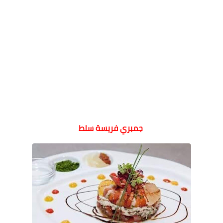
جمبري فريسة سلط