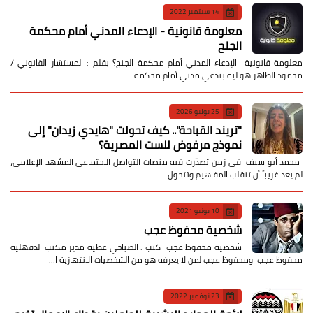
14 سبتمبر 2022
معلومة قانونية - الإدعاء المدني أمام محكمة
الجنح
معلومة قانونية الإدعاء المدني أمام محكمة الجنح؟ بقلم : المستشار القانوني /
محمود الطاهر هو ليه بندعي مدني أمام محكمة …
25 يوليو 2026
​"تريند القباحة".. كيف تحولت "هايدي زيدان" إلى
نموذج مرفوض للست المصرية؟
​ محمد أبو سيف ​في زمن تصدّرت فيه منصات التواصل الاجتماعي المشهد الإعلامي،
لم يعد غريباً أن تنقلب المفاهيم وتتحول …
10 يونيو 2021
شخصية محفوظ عجب
شخصية محفوظ عجب كتب : الصباحي عطية مدير مكتب الدقهلية
محفوظ عجب ومحفوظ عجب لمن لا يعرفه هو من الشخصيات الانتهازية ا…
23 نوفمبر 2022