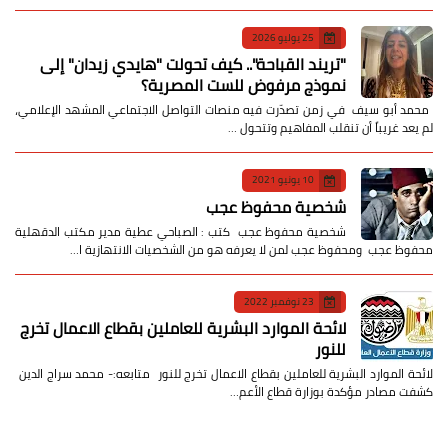
25 يوليو 2026
​"تريند القباحة".. كيف تحولت "هايدي زيدان" إلى
نموذج مرفوض للست المصرية؟
​ محمد أبو سيف ​في زمن تصدّرت فيه منصات التواصل الاجتماعي المشهد الإعلامي،
لم يعد غريباً أن تنقلب المفاهيم وتتحول …
10 يونيو 2021
شخصية محفوظ عجب
شخصية محفوظ عجب كتب : الصباحي عطية مدير مكتب الدقهلية
محفوظ عجب ومحفوظ عجب لمن لا يعرفه هو من الشخصيات الانتهازية ا…
23 نوفمبر 2022
لائحة الموارد البشرية للعاملين بقطاع الاعمال تخرج
للنور
لائحة الموارد البشرية للعاملين بقطاع الاعمال تخرج للنور متابعه:- محمد سراج الدين
كشفت مصادر مؤكدة بوزارة قطاع الأعم…