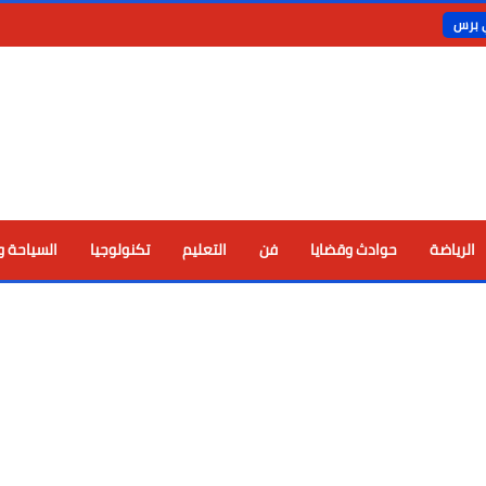
ي برس
الرياضة
حوادث وقضايا
فن
التعليم
تكنولوجيا
السياحة و