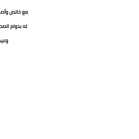
مع خالص وأصد
له بدوام الصح
وعيد