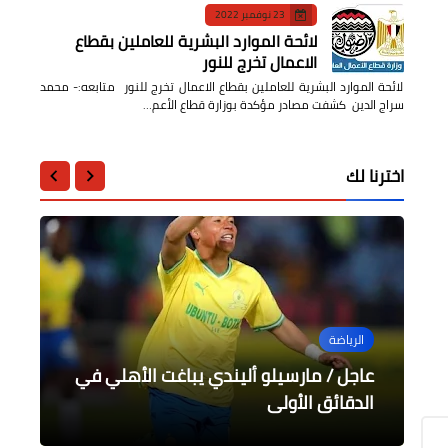
23 نوفمبر 2022
لائحة الموارد البشرية للعاملين بقطاع
الاعمال تخرج للنور
لائحة الموارد البشرية للعاملين بقطاع الاعمال تخرج للنور متابعه:- محمد
سراج الدين كشفت مصادر مؤكدة بوزارة قطاع الأعم…
اخترنا لك
الرياضة
عربى
مقالات
مقالات
السياحة والفنادق
عاجل / مارسيلو أليندي يباغت الأهلي في
الدقائق الأولى
مسجد الطباخ بعابدين
نهب المسلات المصرية
الطائف في التراث العربي
تجربة المتاحف الخاصة بالإمارات