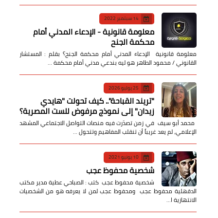
14 سبتمبر 2022
معلومة قانونية - الإدعاء المدني أمام
محكمة الجنح
معلومة قانونية الإدعاء المدني أمام محكمة الجنح؟ بقلم : المستشار
القانوني / محمود الطاهر هو ليه بندعي مدني أمام محكمة …
25 يوليو 2026
​"تريند القباحة".. كيف تحولت "هايدي
زيدان" إلى نموذج مرفوض للست المصرية؟
​ محمد أبو سيف ​في زمن تصدّرت فيه منصات التواصل الاجتماعي المشهد
الإعلامي، لم يعد غريباً أن تنقلب المفاهيم وتتحول …
10 يونيو 2021
شخصية محفوظ عجب
شخصية محفوظ عجب كتب : الصباحي عطية مدير مكتب
الدقهلية محفوظ عجب ومحفوظ عجب لمن لا يعرفه هو من الشخصيات
الانتهازية ا…