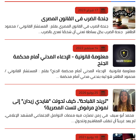
17 فبراير 2023
جنحة الضرب في القانون المصري
جنحة الضرب في القانون المصري بقلم : المستشار القانوني / محمود
الطاهر جنحة الضرب بكل بساطة تعني أن شخصًا تعدى بالضرب…
14 سبتمبر 2022
معلومة قانونية - الإدعاء المدني أمام محكمة
الجنح
معلومة قانونية الإدعاء المدني أمام محكمة الجنح؟ بقلم : المستشار القانوني /
محمود الطاهر هو ليه بندعي مدني أمام محكمة …
25 يوليو 2026
​"تريند القباحة".. كيف تحولت "هايدي زيدان" إلى
نموذج مرفوض للست المصرية؟
​ محمد أبو سيف ​في زمن تصدّرت فيه منصات التواصل الاجتماعي المشهد الإعلامي،
لم يعد غريباً أن تنقلب المفاهيم وتتحول …
10 يونيو 2021