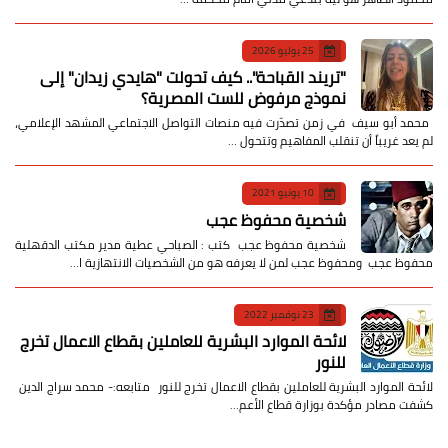
25 يوليو 2026
​"تريند القباحة".. كيف تحولت "هايدي زيدان" إلى
نموذج مرفوض للست المصرية؟
​ محمد أبو سيف ​في زمن تصدّرت فيه منصات التواصل الاجتماعي المشهد الإعلامي،
لم يعد غريباً أن تنقلب المفاهيم وتتحول …
10 يونيو 2021
شخصية محفوظ عجب
شخصية محفوظ عجب كتب : الصباحي عطية مدير مكتب الدقهلية
محفوظ عجب ومحفوظ عجب لمن لا يعرفه هو من الشخصيات الانتهازية ا…
23 نوفمبر 2022
لائحة الموارد البشرية للعاملين بقطاع الاعمال تخرج
للنور
لائحة الموارد البشرية للعاملين بقطاع الاعمال تخرج للنور متابعه:- محمد سراج الدين
كشفت مصادر مؤكدة بوزارة قطاع الأعم…