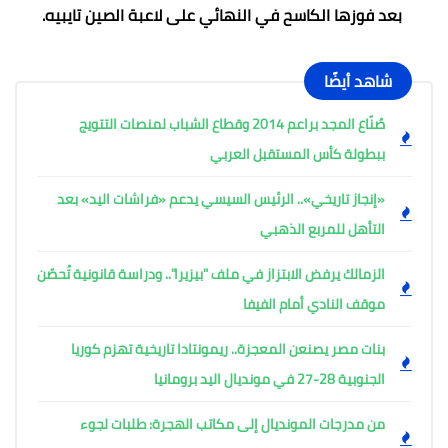
بعد فوزها الكاسح في النهائي على لاعبة الصين تايبيه.
شاهد أيضًا
صُنّاع المجد براعم 2014 وقطاع الشباب لمنصات التتويج
ببطولة كأس المستقبل العربي
«إنجاز تاريخي».. الرئيس السيسي يدعم «فراشات اليد» بعد
التأهل للمربع الذهبي
الزمالك يرفض الابتزاز في ملف "بيزيرا".. ودراسة قانونية تُحصّن
موقف النادي أمام الفيفا
بنات مصر يصنعن المعجزة.. ريمونتادا تاريخية تهزم كوريا
الجنوبية 28-27 في مونديال اليد برومانيا
من مدرجات المونديال إلى مكاتب الهجرة: طلبات لجوء