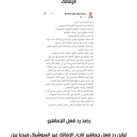
الزمالك.
رصد رد فعل الجماهير:
تباين رد فعل جماهير نادي الزمالك عبر السوشيال ميديا بين