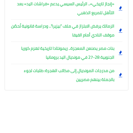
«إنجاز تاريخي».. الرئيس السيسي يدعم «فراشات اليد» بعد
التأهل للمربع الذهبي
الزمالك يرفض الابتزاز في ملف "بيزيرا".. ودراسة قانونية تُحصّن
موقف النادي أمام الفيفا
بنات مصر يصنعن المعجزة.. ريمونتادا تاريخية تهزم كوريا
الجنوبية 28-27 في مونديال اليد برومانيا
من مدرجات المونديال إلى مكاتب الهجرة: طلبات لجوء
بالجملة بينهم مصريين