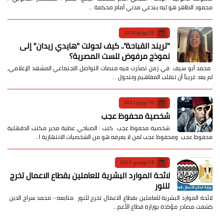
محمود الطاهر هو ليه بندعي مدني أمام محكمة …
25 يوليو 2026
​"تريند القباحة".. كيف تحولت "هايدي زيدان" إلى
نموذج مرفوض للست المصرية؟
​ محمد أبو سيف ​في زمن تصدّرت فيه منصات التواصل الاجتماعي المشهد الإعلامي،
لم يعد غريباً أن تنقلب المفاهيم وتتحول …
10 يونيو 2021
شخصية محفوظ عجب
شخصية محفوظ عجب كتب : الصباحي عطية مدير مكتب الدقهلية
محفوظ عجب ومحفوظ عجب لمن لا يعرفه هو من الشخصيات الانتهازية ا…
23 نوفمبر 2022
لائحة الموارد البشرية للعاملين بقطاع الاعمال تخرج
للنور
لائحة الموارد البشرية للعاملين بقطاع الاعمال تخرج للنور متابعه:- محمد سراج الدين
كشفت مصادر مؤكدة بوزارة قطاع الأعم…