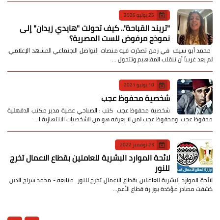
25 يوليو 2026
​"تريند القباحة".. كيف تحولت "هايدي زيدان" إلى
نموذج مرفوض للست المصرية؟
​ محمد أبو سيف ​في زمن تصدّرت فيه منصات التواصل الاجتماعي المشهد الإعلامي،
لم يعد غريباً أن تنقلب المفاهيم وتتحول …
10 يونيو 2021
شخصية محفوظ عجب
شخصية محفوظ عجب كتب : الصباحي عطية مدير مكتب الدقهلية
محفوظ عجب ومحفوظ عجب لمن لا يعرفه هو من الشخصيات الانتهازية ا…
23 نوفمبر 2022
لائحة الموارد البشرية للعاملين بقطاع الاعمال تخرج
للنور
لائحة الموارد البشرية للعاملين بقطاع الاعمال تخرج للنور متابعه:- محمد سراج الدين
كشفت مصادر مؤكدة بوزارة قطاع الأعم…