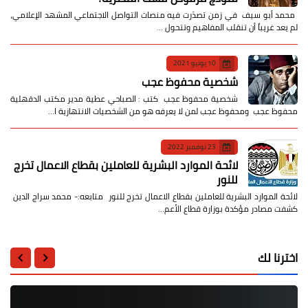
​ محمد أبو سيف ​في زمن تصدّرت فيه منصات التواصل الاجتماعي المشهد الإعلامي،
لم يعد غريباً أن تنقلب المفاهيم وتتحول …
10 يونيو 2021
شخصية محفوظ عجب
شخصية محفوظ عجب كتب : الصباحي عطية مدير مكتب الدقهلية
محفوظ عجب ومحفوظ عجب لمن لا يعرفه هو من الشخصيات الانتهازية ا…
23 نوفمبر 2022
لائحة الموارد البشرية للعاملين بقطاع الاعمال تخرج
للنور
لائحة الموارد البشرية للعاملين بقطاع الاعمال تخرج للنور متابعه:- محمد سراج الدين
كشفت مصادر مؤكدة بوزارة قطاع الأعم…
اخترنا لك