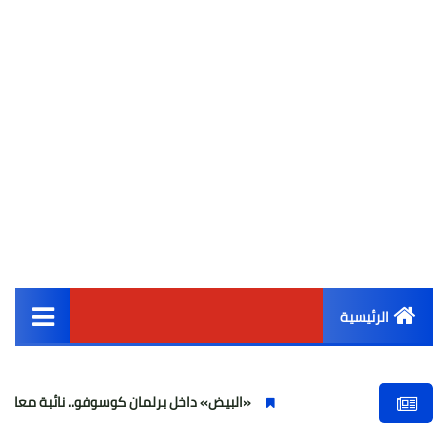
الرئيسية
القائمة الرئيسية
«البيض» داخل برلمان كوسوفو.. نائبة معارضة تهاجم ألبين
أخبار مصر