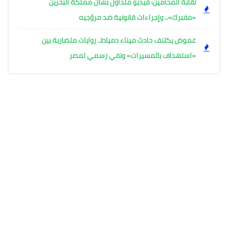
نقابة المحامين: فيديو متداول بشأن مملكة البحرين
«مفبرك».. وإجراءات قانونية ضد مروّجيه
غموض يكتنف حادث ميناء دمياط.. روايات متضاربة بين
«استهداف بالمسيرات» ونفي رسمي لمصر