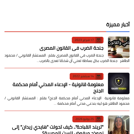
أخبار مميزة
17 فبراير 2023
جنحة الضرب في القانون المصري
جنحة الضرب في القانون المصري بقلم : المستشار القانوني / محمود
الطاهر جنحة الضرب بكل بساطة تعني أن شخصًا تعدى بالضرب…
14 سبتمبر 2022
معلومة قانونية - الإدعاء المدني أمام محكمة
الجنح
معلومة قانونية الإدعاء المدني أمام محكمة الجنح؟ بقلم : المستشار القانوني /
محمود الطاهر هو ليه بندعي مدني أمام محكمة …
25 يوليو 2026
​"تريند القباحة".. كيف تحولت "هايدي زيدان" إلى
نموذج مرفوض للست المصرية؟