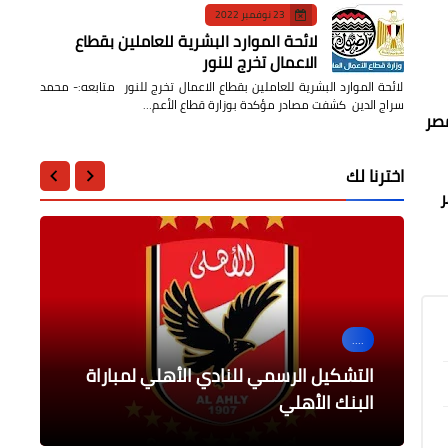
23 نوفمبر 2022
لائحة الموارد البشرية للعاملين بقطاع
الاعمال تخرج للنور
لائحة الموارد البشرية للعاملين بقطاع الاعمال تخرج للنور متابعه:- محمد
سراج الدين كشفت مصادر مؤكدة بوزارة قطاع الأعم…
مصر
اخترنا لك
هر
أخبار مصر
....
الرياضة
أخبار مصر
اقتصاد وأعمال
مدبولي يتابع الموقف التنفيذي
هيلتون تستهدف افتتاح 11 فندقًا في
رئيس الوزراء يتابع خطة الحكومة لتعزيز
التشكيل الرسمي للنادي الأهلي لمباراة
الزمالك يواصل السقوط أمام غزل المحلة
للمشروعات الخدمية والتنموية بمحافظة
مصر
الإسكندرية
البنك الأهلي
بهدفين لهدف
الاستثمارات في سوق الأوراق المالية