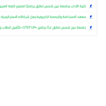
كلية الآداب بجامعة عين شمس تطلق برنامجًا لتعليم اللغة العربية
معهد الاستدامة والبصمة الكربونية يعزز شراكاته الاستراتيجية 
جامعة عين شمس تطلق غدًا برنامج «STEP UP» لتأهيل الطلاب والخريجين بمهارات المستقبل في 7 مسارات نوعية