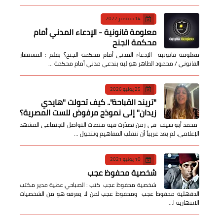
14 سبتمبر 2022
معلومة قانونية - الإدعاء المدني أمام
محكمة الجنح
معلومة قانونية الإدعاء المدني أمام محكمة الجنح؟ بقلم : المستشار
القانوني / محمود الطاهر هو ليه بندعي مدني أمام محكمة …
25 يوليو 2026
​"تريند القباحة".. كيف تحولت "هايدي
زيدان" إلى نموذج مرفوض للست المصرية؟
​ محمد أبو سيف ​في زمن تصدّرت فيه منصات التواصل الاجتماعي المشهد
الإعلامي، لم يعد غريباً أن تنقلب المفاهيم وتتحول …
10 يونيو 2021
شخصية محفوظ عجب
شخصية محفوظ عجب كتب : الصباحي عطية مدير مكتب
الدقهلية محفوظ عجب ومحفوظ عجب لمن لا يعرفه هو من الشخصيات
الانتهازية ا…