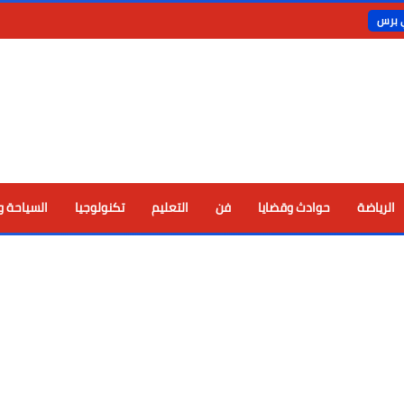
ي برس
الرياضة
حوادث وقضايا
فن
التعليم
تكنولوجيا
السياحة و