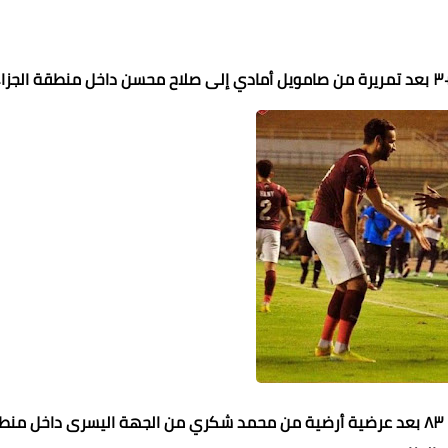
واضاف صلاح محسن هدف التقدم لصالح سيراميكا في الدقيقة ٨٣ بعد عرضية أرضية من محمد شكري من الجهة اليسرى داخل 