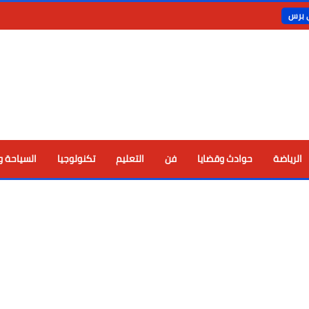
ي برس
الرياضة
حوادث وقضايا
فن
التعليم
تكنولوجيا
السياحة و