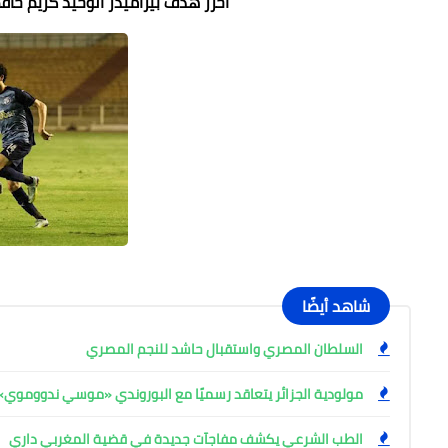
أحرز هدف بيراميدز الوحيد كريم حافظ في الدقيقة ال ٧
شاهد أيضًا
السلطان المصري واستقبال حاشد للنجم المصري
مولودية الجزائر يتعاقد رسميًا مع البوروندي «موسي ندووموي»
الطب الشرعي يكشف مفاجآت جديدة في قضية المغربي داري