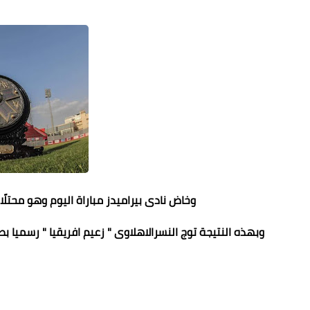
وخاض نادى بيراميدز مباراة اليوم وهو محتلًا وص
وبهذه النتيجة توج النسرالاهلاوى " زعيم افريقيا " رسميا بطلا للدورى المصرى الم