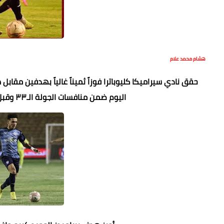
هشام محمد علام
حقق نادي سيراميكا كليوباترا فوزاً ثميناً غالياً بهدفين مق
اليوم ضمن منافسات الجولة الـ٣٣ وقبل الأخيرة من عمر بطولة الدوري المصري الممتاز.