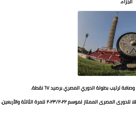
الجزاء.
افة ترتيب بطولة الدوري المصري برصيد ٦٧ نقطة.
متاز لموسم ٢٠٢٣/٢٠٢٢ للمرة الثالثة والأربعين.