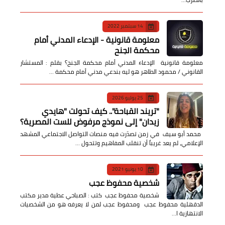
14 سبتمبر 2022
معلومة قانونية - الإدعاء المدني أمام
محكمة الجنح
معلومة قانونية الإدعاء المدني أمام محكمة الجنح؟ بقلم : المستشار
القانوني / محمود الطاهر هو ليه بندعي مدني أمام محكمة …
25 يوليو 2026
​"تريند القباحة".. كيف تحولت "هايدي
زيدان" إلى نموذج مرفوض للست المصرية؟
​ محمد أبو سيف ​في زمن تصدّرت فيه منصات التواصل الاجتماعي المشهد
الإعلامي، لم يعد غريباً أن تنقلب المفاهيم وتتحول …
10 يونيو 2021
شخصية محفوظ عجب
شخصية محفوظ عجب كتب : الصباحي عطية مدير مكتب
الدقهلية محفوظ عجب ومحفوظ عجب لمن لا يعرفه هو من الشخصيات
الانتهازية ا…