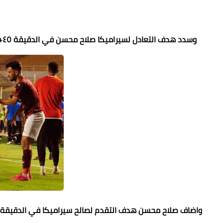
وسدد هدف التعادل لسيراميكا صلاح محسن في الدقيقة ٤٥+٣ بعد تمريرة من صامويل أمادي إلى صلاح محسن داخل منطقة الجزاء.