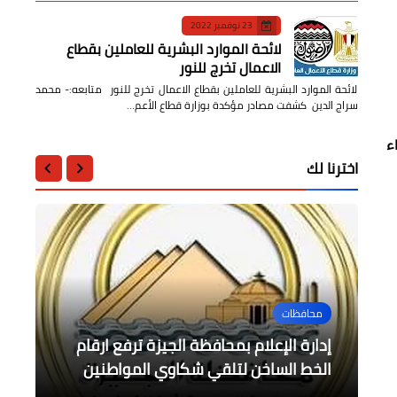
23 نوفمبر 2022
لائحة الموارد البشرية للعاملين بقطاع
الاعمال تخرج للنور
لائحة الموارد البشرية للعاملين بقطاع الاعمال تخرج للنور متابعه:- محمد
سراج الدين كشفت مصادر مؤكدة بوزارة قطاع الأعم…
ء
اخترنا لك
عاجل
عالمى
الرياضة
محافظات
الرياضة
عاجل / هاري كين يحرز الهدف الاول
الدنمارك في نصف نهائي يورو 2021 و
خلال الـ 24 ساعة سقوط 13مقاطعةفي
إدارة الإعلام بمحافظة الجيزة ترفع ارقام
لانجلترا
يد طالبان
ديلايني أفضل لاعب في المباراة
الخط الساخن لتلقي شكاوي المواطنين
اسطورة مصر الذهبية تواصل الانتصارات