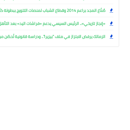
صُنّاع المجد براعم 2014 وقطاع الشباب لمنصات التتويج ببطولة كأس المستقبل العربي
«إنجاز تاريخي».. الرئيس السيسي يدعم «فراشات اليد» بعد التأه
الزمالك يرفض الابتزاز في ملف "بيزيرا".. ودراسة قانونية تُحصّن م