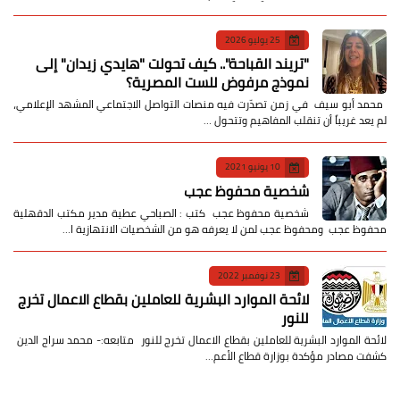
25 يوليو 2026
​"تريند القباحة".. كيف تحولت "هايدي زيدان" إلى
نموذج مرفوض للست المصرية؟
​ محمد أبو سيف ​في زمن تصدّرت فيه منصات التواصل الاجتماعي المشهد الإعلامي،
لم يعد غريباً أن تنقلب المفاهيم وتتحول …
10 يونيو 2021
شخصية محفوظ عجب
شخصية محفوظ عجب كتب : الصباحي عطية مدير مكتب الدقهلية
محفوظ عجب ومحفوظ عجب لمن لا يعرفه هو من الشخصيات الانتهازية ا…
23 نوفمبر 2022
لائحة الموارد البشرية للعاملين بقطاع الاعمال تخرج
للنور
لائحة الموارد البشرية للعاملين بقطاع الاعمال تخرج للنور متابعه:- محمد سراج الدين
كشفت مصادر مؤكدة بوزارة قطاع الأعم…