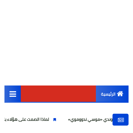
الرئيسية
القائمة الرئيسية
روندي «موسي ندووموي»
لماذا الصمت على هؤلاء بلوجر تسيء لعلماء
أخبار مصر