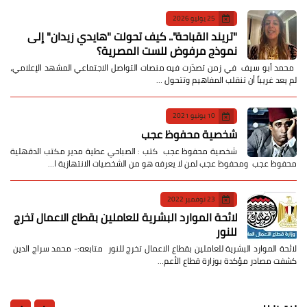
25 يوليو 2026
​"تريند القباحة".. كيف تحولت "هايدي زيدان" إلى
نموذج مرفوض للست المصرية؟
​ محمد أبو سيف ​في زمن تصدّرت فيه منصات التواصل الاجتماعي المشهد الإعلامي،
لم يعد غريباً أن تنقلب المفاهيم وتتحول …
10 يونيو 2021
شخصية محفوظ عجب
شخصية محفوظ عجب كتب : الصباحي عطية مدير مكتب الدقهلية
محفوظ عجب ومحفوظ عجب لمن لا يعرفه هو من الشخصيات الانتهازية ا…
23 نوفمبر 2022
لائحة الموارد البشرية للعاملين بقطاع الاعمال تخرج
للنور
لائحة الموارد البشرية للعاملين بقطاع الاعمال تخرج للنور متابعه:- محمد سراج الدين
كشفت مصادر مؤكدة بوزارة قطاع الأعم…