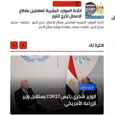
23 نوفمبر 2022
لائحة الموارد البشرية للعاملين بقطاع
الاعمال تخرج للنور
 من قوام الجيش
لائحة الموارد البشرية للعاملين بقطاع الاعمال تخرج للنور متابعه:- محمد
سراج الدين كشفت مصادر مؤكدة بوزارة قطاع الأعم…
اخترنا لك
محافظات
محافظات
محافظات
محافظات
أخبار مصر
القصيف يتابع سحب وتصريف مياه
القصيف يتابع استمرار مواجهة سوء
ضبط 661 طن أرز شعير وأبيض بمضارب
الوزير شكري رئيس COP27 يستقبل وزير
محافظ كفر الشيخ: توريد 30272 طن و 17
كجم 21 موقعا
الزراعة الأمريكي
الأمطار بالتفتيش
الأحوال الجوية بالمدينة
احتكرها تجار ومنعوها من التداول