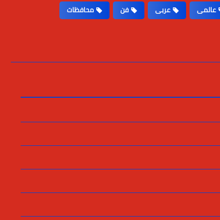
عالمى
عربى
فن
محافظات