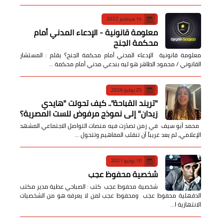
14 سبتمبر 2022
معلومة قانونية - الإدعاء المدني أمام
محكمة الجنح
معلومة قانونية الإدعاء المدني أمام محكمة الجنح؟ بقلم : المستشار
القانوني / محمود الطاهر هو ليه بندعي مدني أمام محكمة …
25 يوليو 2026
​"تريند القباحة".. كيف تحولت "هايدي
زيدان" إلى نموذج مرفوض للست المصرية؟
​ محمد أبو سيف ​في زمن تصدّرت فيه منصات التواصل الاجتماعي المشهد
الإعلامي، لم يعد غريباً أن تنقلب المفاهيم وتتحول …
10 يونيو 2021
شخصية محفوظ عجب
شخصية محفوظ عجب كتب : الصباحي عطية مدير مكتب
الدقهلية محفوظ عجب ومحفوظ عجب لمن لا يعرفه هو من الشخصيات
الانتهازية ا…