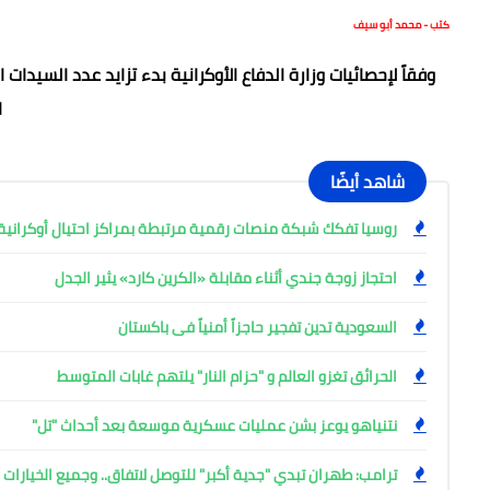
كتب - محمد أبو سيف
ا
شاهد أيضًا
روسيا تفكك شبكة منصات رقمية مرتبطة بمراكز احتيال أوكرانية وتعتقل
احتجاز زوجة جندي أثناء مقابلة «الكرين كارد» يثير الجدل
السعودية تدين تفجير حاجزاً أمنياً فى باكستان
الحرائق تغزو العالم و "حزام النار" يلتهم غابات المتوسط
نتنياهو يوعز بشن عمليات عسكرية موسعة بعد أحداث "تل"
ترامب: طهران تبدي "جدية أكبر" للتوصل لاتفاق.. وجميع الخيارا