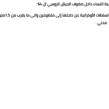
 النساء داخل صفوف الجيش الروسي ال 4% .
وازدادت نسبة تطوع النساء لقتال القوات الروسية بعدما أعلنت ال
مدني .