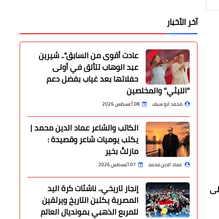
آخر الأخبار
عادت أقوى من السابق".. شيرين
عبد الوهاب تتألق في أولى
حفلاتها بعد غياب بفضل دعم
"الليثي" والمخلصين
محمد ابو سيف
08 أغسطس 2026
الكاتب والشاعر عماد الدين محمد |
يكتب يوميات شاعر وقصيدة :
مازلتُ بخير
عماد الدين محمد
07 أغسطس 2026
إنجاز تاريخي.. ناشئات كرة اليد
2021 بنسبة وصلت إلى
المصرية يكتبن التاريخ ويرتقين
للمربع الذهبي بمونديال العالم