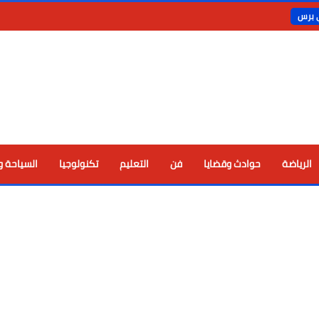
ي برس
الرياضة
حوادث وقضايا
فن
التعليم
تكنولوجيا
السياحة و