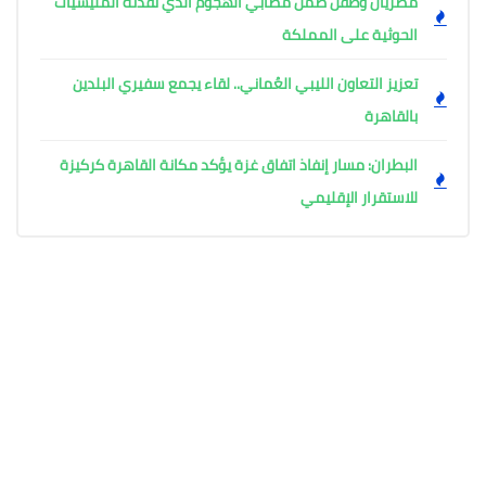
مصريان وطفل ضمن مصابي الهجوم الذي نفذته المليشيات
الحوثية على المملكة
تعزيز التعاون الليبي العُماني.. لقاء يجمع سفيري البلدين
بالقاهرة
البطران: مسار إنفاذ اتفاق غزة يؤكد مكانة القاهرة كركيزة
للاستقرار الإقليمي