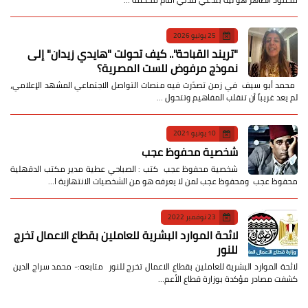
25 يوليو 2026
​"تريند القباحة".. كيف تحولت "هايدي زيدان" إلى
نموذج مرفوض للست المصرية؟
​ محمد أبو سيف ​في زمن تصدّرت فيه منصات التواصل الاجتماعي المشهد الإعلامي،
لم يعد غريباً أن تنقلب المفاهيم وتتحول …
10 يونيو 2021
شخصية محفوظ عجب
شخصية محفوظ عجب كتب : الصباحي عطية مدير مكتب الدقهلية
محفوظ عجب ومحفوظ عجب لمن لا يعرفه هو من الشخصيات الانتهازية ا…
23 نوفمبر 2022
لائحة الموارد البشرية للعاملين بقطاع الاعمال تخرج
للنور
لائحة الموارد البشرية للعاملين بقطاع الاعمال تخرج للنور متابعه:- محمد سراج الدين
كشفت مصادر مؤكدة بوزارة قطاع الأعم…