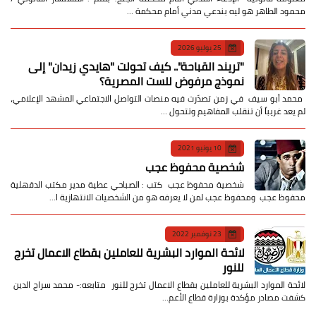
محمود الطاهر هو ليه بندعي مدني أمام محكمة …
25 يوليو 2026
​"تريند القباحة".. كيف تحولت "هايدي زيدان" إلى
نموذج مرفوض للست المصرية؟
​ محمد أبو سيف ​في زمن تصدّرت فيه منصات التواصل الاجتماعي المشهد الإعلامي،
لم يعد غريباً أن تنقلب المفاهيم وتتحول …
10 يونيو 2021
شخصية محفوظ عجب
شخصية محفوظ عجب كتب : الصباحي عطية مدير مكتب الدقهلية
محفوظ عجب ومحفوظ عجب لمن لا يعرفه هو من الشخصيات الانتهازية ا…
23 نوفمبر 2022
لائحة الموارد البشرية للعاملين بقطاع الاعمال تخرج
للنور
لائحة الموارد البشرية للعاملين بقطاع الاعمال تخرج للنور متابعه:- محمد سراج الدين
كشفت مصادر مؤكدة بوزارة قطاع الأعم…