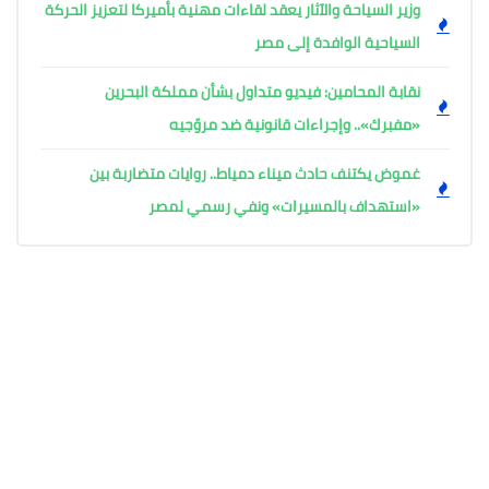
وزير السياحة والآثار يعقد لقاءات مهنية بأميركا لتعزيز الحركة
السياحية الوافدة إلى مصر
نقابة المحامين: فيديو متداول بشأن مملكة البحرين
«مفبرك».. وإجراءات قانونية ضد مروّجيه
غموض يكتنف حادث ميناء دمياط.. روايات متضاربة بين
«استهداف بالمسيرات» ونفي رسمي لمصر