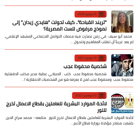
25 يوليو 2026
​"تريند القباحة".. كيف تحولت "هايدي زيدان" إلى
نموذج مرفوض للست المصرية؟
​ محمد أبو سيف ​في زمن تصدّرت فيه منصات التواصل الاجتماعي المشهد الإعلامي،
لم يعد غريباً أن تنقلب المفاهيم وتتحول …
10 يونيو 2021
شخصية محفوظ عجب
شخصية محفوظ عجب كتب : الصباحي عطية مدير مكتب الدقهلية
محفوظ عجب ومحفوظ عجب لمن لا يعرفه هو من الشخصيات الانتهازية ا…
23 نوفمبر 2022
لائحة الموارد البشرية للعاملين بقطاع الاعمال تخرج
للنور
لائحة الموارد البشرية للعاملين بقطاع الاعمال تخرج للنور متابعه:- محمد سراج الدين
كشفت مصادر مؤكدة بوزارة قطاع الأعم…