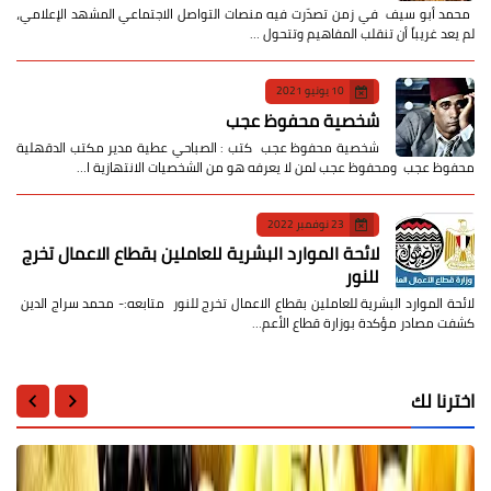
​ محمد أبو سيف ​في زمن تصدّرت فيه منصات التواصل الاجتماعي المشهد الإعلامي،
لم يعد غريباً أن تنقلب المفاهيم وتتحول …
10 يونيو 2021
شخصية محفوظ عجب
شخصية محفوظ عجب كتب : الصباحي عطية مدير مكتب الدقهلية
محفوظ عجب ومحفوظ عجب لمن لا يعرفه هو من الشخصيات الانتهازية ا…
23 نوفمبر 2022
لائحة الموارد البشرية للعاملين بقطاع الاعمال تخرج
للنور
لائحة الموارد البشرية للعاملين بقطاع الاعمال تخرج للنور متابعه:- محمد سراج الدين
كشفت مصادر مؤكدة بوزارة قطاع الأعم…
اخترنا لك