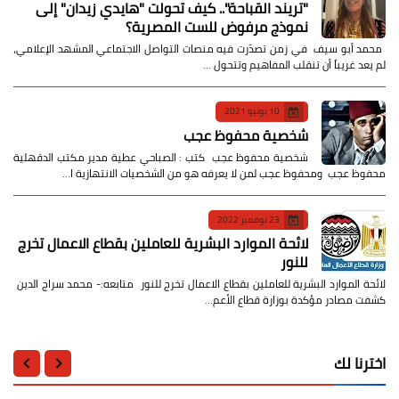
​"تريند القباحة".. كيف تحولت "هايدي زيدان" إلى
نموذج مرفوض للست المصرية؟
​ محمد أبو سيف ​في زمن تصدّرت فيه منصات التواصل الاجتماعي المشهد الإعلامي،
لم يعد غريباً أن تنقلب المفاهيم وتتحول …
10 يونيو 2021
شخصية محفوظ عجب
شخصية محفوظ عجب كتب : الصباحي عطية مدير مكتب الدقهلية
محفوظ عجب ومحفوظ عجب لمن لا يعرفه هو من الشخصيات الانتهازية ا…
23 نوفمبر 2022
لائحة الموارد البشرية للعاملين بقطاع الاعمال تخرج
للنور
لائحة الموارد البشرية للعاملين بقطاع الاعمال تخرج للنور متابعه:- محمد سراج الدين
كشفت مصادر مؤكدة بوزارة قطاع الأعم…
اخترنا لك