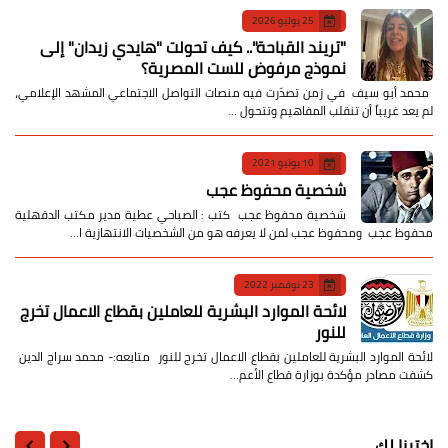
25 يوليو 2026
​"تريند القباحة".. كيف تحولت "هايدي زيدان" إلى
نموذج مرفوض للست المصرية؟
​ محمد أبو سيف ​في زمن تصدّرت فيه منصات التواصل الاجتماعي المشهد الإعلامي،
لم يعد غريباً أن تنقلب المفاهيم وتتحول …
10 يونيو 2021
شخصية محفوظ عجب
شخصية محفوظ عجب كتب : الصباحي عطية مدير مكتب الدقهلية
محفوظ عجب ومحفوظ عجب لمن لا يعرفه هو من الشخصيات الانتهازية ا…
23 نوفمبر 2022
لائحة الموارد البشرية للعاملين بقطاع الاعمال تخرج
للنور
لائحة الموارد البشرية للعاملين بقطاع الاعمال تخرج للنور متابعه:- محمد سراج الدين
كشفت مصادر مؤكدة بوزارة قطاع الأعم…
اخترنا لك