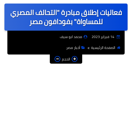
عربى
فعاليات إطلاق مبادرة "التحالف المصري
عالمى
للمساواة" بفودافون مصر
الرياضة
14 فبراير 2023
محمد ابو سيف
حوادث وقضايا
الصفحة الرئيسية
أخبار مصر
فن
الحجم
التعليم
تكنولوجيا
السياحة والفنادق