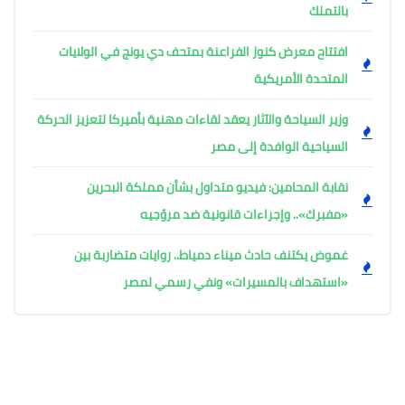
بالتملك
افتتاح معرض كنوز الفراعنة بمتحف دي يونج في الولايات
المتحدة الأمريكية
وزير السياحة والآثار يعقد لقاءات مهنية بأميركا لتعزيز الحركة
السياحية الوافدة إلى مصر
نقابة المحامين: فيديو متداول بشأن مملكة البحرين
«مفبرك».. وإجراءات قانونية ضد مروّجيه
غموض يكتنف حادث ميناء دمياط.. روايات متضاربة بين
«استهداف بالمسيرات» ونفي رسمي لمصر