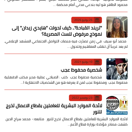
محمود الطاهر هو ليه بندعي مدني أمام محكمة …
25 يوليو 2026
​"تريند القباحة".. كيف تحولت "هايدي زيدان" إلى
نموذج مرفوض للست المصرية؟
​ محمد أبو سيف ​في زمن تصدّرت فيه منصات التواصل الاجتماعي المشهد الإعلامي،
لم يعد غريباً أن تنقلب المفاهيم وتتحول …
10 يونيو 2021
شخصية محفوظ عجب
شخصية محفوظ عجب كتب : الصباحي عطية مدير مكتب الدقهلية
محفوظ عجب ومحفوظ عجب لمن لا يعرفه هو من الشخصيات الانتهازية ا…
23 نوفمبر 2022
لائحة الموارد البشرية للعاملين بقطاع الاعمال تخرج
للنور
لائحة الموارد البشرية للعاملين بقطاع الاعمال تخرج للنور متابعه:- محمد سراج الدين
كشفت مصادر مؤكدة بوزارة قطاع الأعم…