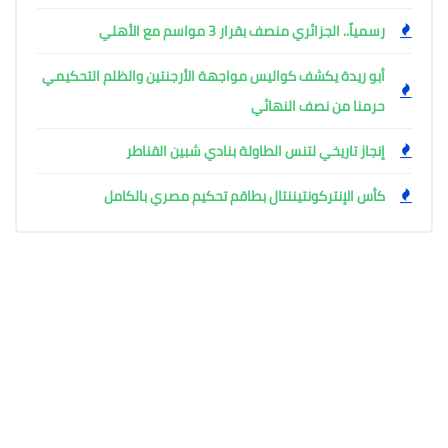
رسمياً.. الجزائري منصف بقرار 3 مواسم مع الأهلي
أبو ريدة يكشف كواليس مواجهة الأرجنتين والظلم التحكيمي
حرمنا من نصف النهائي
إنجاز تاريخي لتنس الطاولة بنادي شبين القناطر
كأس الإنتركونتيننتال بطاقم تحكيم مصري بالكامل