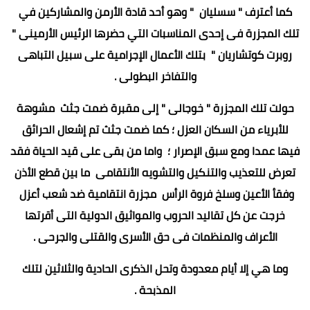
كما أعترف " سسليان " وهو أحد قادة الأرمن والمشاركين في
تلك المجزرة فى إحدى المناسبات التي حضرها الرئيس الأرمينى "
روبرت كوتشاريان " بتلك الأعمال الإجرامية على سبيل التباهى
والتفاخر البطولى .
حولت تلك المجزرة " خوجالى " إلى مقبرة ضمت جثث مشوهة
للأبرياء من السكان العزل ؛ كما ضمت جثث تم إشعال الحرائق
فيها عمدا ومع سبق الإصرار ؛ واما من بقى على قيد الحياة فقد
تعرض للتعذيب والتنكيل والتشويه الأنتقامى ما بين قطع الأذن
وفقأ الأعين وسلخ فروة الرأس مجزرة انتقامية ضد شعب أعزل
خرجت عن كل تقاليد الحروب والمواثيق الدولية التى أقرتها
الأعراف والمنظمات فى حق الأسرى والقتلى والجرحى .
وما هي إلا أيام معدودة وتحل الذكرى الحادية والثلاثين لتلك
المذبحة .