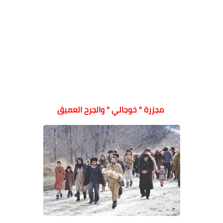
مجزرة " خوجالي " والجرح العميق