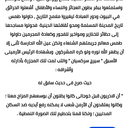
واستمتعوا ببقر بطون العجائز والنساء والأطفال أشعلوا الحرائق
في البيوت ودور العبادة ليغيروا ملامح التاريخ ، حاولوا طمس
تاريخ المدينة المسلمة ومحو ثقافتها الدينية فحولوا مساجدها
إلى حظائر للخنازير ومواخير للفجور وكعادة المجرمين حاولوا
طمس معالم جريمتهم الشنعاء ولکن عين الله الحارسة تأبى إلا
أن يظهر الله نوره ولو كره المشركون وبشهادة الرئيس الأرمينى
الأسبق " سيرچ سركسيان " والتب تمت تلك المجزرة بأدارته
وأشرافه :
حيث صرح فى حديث سابق له
" أن الاذريون قبل خوجالى كانوا يظنون أن بوسعهم المزاح معنا ؛
وكانوا يعتقدون أن الأرمن شعب لا يمكنه رفع أيديه ضد السكان
المدنيين ؛ ولكنا قمنا بتحطيم تلك الصورة النمطية .