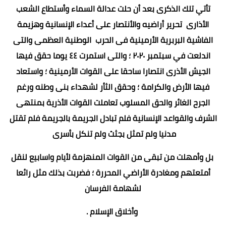
تأتي تلك الذكرى بعد أن حلت عدالة السماء وأستطاع الشعب
الأذارى تحرير أراضيه والأنتصار على أعداء الإنسانية وهزيمة
الفاشية البربرية الأرمينية فى الحرب الوطنية العظمى والتى
اندلعت في سبتمبر ٢٠٢٠ ؛ والتى استمرت ٤٤ يوما حقق فيها
الجيش الأذرى انتصارا ساحقا على القوات الأرمينية ؛ واستعاد
فيها الأرض والكرامة ؛ وحقق الثأر لشهداء بنى وطنه ورغم
الجرح الغائر والحق المسلوب تعاملت القوات الأذرية بمنتهى
الشرف والقواعد الإنسانية فلم تبادل الجريمة بالجريمة فلم تقتل
مدنيا ولم تمثل بجثث ولم تنكل بأسرى
بل وأمهلت من تبقى من القوات المنهزمة لأيام واسابيع لنقل
أمتعتهم ومغادرة الأراضي المحررة ؛ فضربت بذلك مثل رائعا
لشهامة الفرسان
وأخلاق الإسلام .