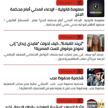
14 سبتمبر 2022
معلومة قانونية - الإدعاء المدني أمام محكمة
الجنح
معلومة قانونية الإدعاء المدني أمام محكمة الجنح؟ بقلم : المستشار القانوني /
محمود الطاهر هو ليه بندعي مدني أمام محكمة …
25 يوليو 2026
​"تريند القباحة".. كيف تحولت "هايدي زيدان" إلى
نموذج مرفوض للست المصرية؟
​ محمد أبو سيف ​في زمن تصدّرت فيه منصات التواصل الاجتماعي المشهد الإعلامي،
لم يعد غريباً أن تنقلب المفاهيم وتتحول …
10 يونيو 2021
شخصية محفوظ عجب
شخصية محفوظ عجب كتب : الصباحي عطية مدير مكتب الدقهلية
محفوظ عجب ومحفوظ عجب لمن لا يعرفه هو من الشخصيات الانتهازية ا…
23 نوفمبر 2022
لائحة الموارد البشرية للعاملين بقطاع الاعمال تخرج