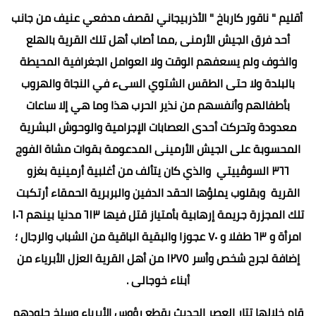
أقليم " ناقور كارباخ " الأذربيجاني لقصف مدفعي عنيف من جانب
أحد فرق الجيش الأرمنى ،مما أصاب أهل تلك القرية بالهلع
والخوف ولم يسعفهم الوقت ولا العوامل الجغرافية المحيطة
بالبلدة ولا حتى الطقس الشتوي السىء في النجاة والهروب
بأطفالهم وأنفسهم من نذير الحرب هذا وما هي إلا ساعات
معدودة وتحركت أحدى العصابات الإجرامية والوحوش البشرية
المحسوبة على الجيش الأرمينى المدعومة بقوات مشاة الفوج
٣٦٦ السوڤييتي والذي كان يتألف من أغلبية أرمينية بغزو
القرية وبقلوب يملؤها الحقد الدفين والبربرية الحمقاء أرتكبت
تلك المجزرة جريمة إرهابية بأمتياز قتل فيها ٦١٣ مدنيا بينهم ١٠٦
امرأة و ٦٣ طفلا و ٧٠ عجوزا والبقية الباقية من الشباب والرجال ؛
إضافة لجرح شخص وأسر ١٢٧٥ من أهل القرية العزل الأبرياء من
أبناء خوجالى .
قام خلالها تتار العصر الحديث بقطع رؤوس الأبرياء وسلخ جلودهم