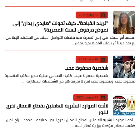
25 يوليو 2026
​"تريند القباحة".. كيف تحولت "هايدي زيدان" إلى
نموذج مرفوض للست المصرية؟
​ محمد أبو سيف ​في زمن تصدّرت فيه منصات التواصل الاجتماعي المشهد الإعلامي،
لم يعد غريباً أن تنقلب المفاهيم وتتحول …
10 يونيو 2021
شخصية محفوظ عجب
شخصية محفوظ عجب كتب : الصباحي عطية مدير مكتب الدقهلية
محفوظ عجب ومحفوظ عجب لمن لا يعرفه هو من الشخصيات الانتهازية ا…
23 نوفمبر 2022
لائحة الموارد البشرية للعاملين بقطاع الاعمال تخرج
للنور
لائحة الموارد البشرية للعاملين بقطاع الاعمال تخرج للنور متابعه:- محمد سراج الدين
كشفت مصادر مؤكدة بوزارة قطاع الأعم…