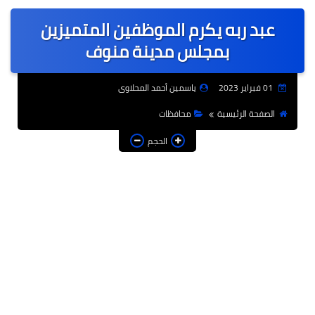
عربى
عبد ربه يكرم الموظفين المتميزين
عالمى
بمجلس مدينة منوف
الرياضة
01 فبراير 2023
ياسمين أحمد المحلاوى
حوادث وقضايا
الصفحة الرئيسية
محافظات
فن
الحجم
التعليم
تكنولوجيا
السياحة والفنادق