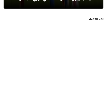
آخر الأخبار
الأهلي يواصل تحضيراته في إسبانيا.. مران
صباحي قوي استعدادًا للموسم الجديد
عماد الدين محمد
08 أغسطس 2026
رسميًا.. الزمالك يعلن التشكيل الكامل
للجهاز الفني والإداري والطبي
محمد ابو سيف
08 أغسطس 2026
أسرار تحت رمال الدقهلية.. كشف أثري ضخم
يوثق آلاف السنين من تاريخ مصر
عماد الدين محمد
08 أغسطس 2026