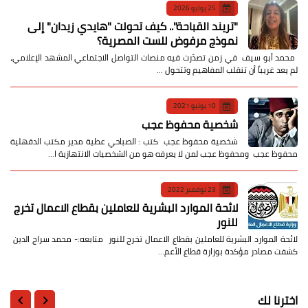
25 يوليو 2026
​"تريند القباحة".. كيف تحولت "هايدي زيدان" إلى
نموذج مرفوض للست المصرية؟
​ محمد أبو سيف ​في زمن تصدّرت فيه منصات التواصل الاجتماعي المشهد الإعلامي،
لم يعد غريباً أن تنقلب المفاهيم وتتحول …
10 يونيو 2021
شخصية محفوظ عجب
شخصية محفوظ عجب كتب : الصباحي عطية مدير مكتب الدقهلية
محفوظ عجب ومحفوظ عجب لمن لا يعرفه هو من الشخصيات الانتهازية ا…
23 نوفمبر 2022
لائحة الموارد البشرية للعاملين بقطاع الاعمال تخرج
للنور
لائحة الموارد البشرية للعاملين بقطاع الاعمال تخرج للنور متابعه:- محمد سراج الدين
كشفت مصادر مؤكدة بوزارة قطاع الأعم…
اخترنا لك