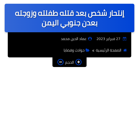
عربى
إنتحار شخص بعد قتله طفلته وزوجته
عالمى
بعدن جنوبي اليمن
الرياضة
27 فبراير 2023
عماد الدين محمد
حوادث وقضايا
الصفحة الرئيسية
حوادث وقضايا
فن
الحجم
التعليم
تكنولوجيا
السياحة والفنادق