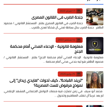
17 فبراير 2023
جنحة الضرب في القانون المصري
جنحة الضرب في القانون المصري بقلم : المستشار القانوني / محمود
الطاهر جنحة الضرب بكل بساطة تعني أن شخصًا تعدى بالضرب…
14 سبتمبر 2022
معلومة قانونية - الإدعاء المدني أمام محكمة
الجنح
معلومة قانونية الإدعاء المدني أمام محكمة الجنح؟ بقلم : المستشار القانوني /
محمود الطاهر هو ليه بندعي مدني أمام محكمة …
25 يوليو 2026
​"تريند القباحة".. كيف تحولت "هايدي زيدان" إلى
نموذج مرفوض للست المصرية؟
​ محمد أبو سيف ​في زمن تصدّرت فيه منصات التواصل الاجتماعي المشهد الإعلامي،
لم يعد غريباً أن تنقلب المفاهيم وتتحول …