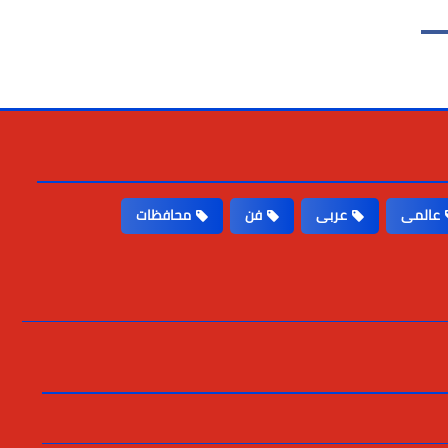
عالمى
عربى
فن
محافظات