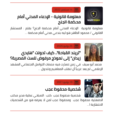
14 سبتمبر 2022
معلومة قانونية - الإدعاء المدني أمام
محكمة الجنح
معلومة قانونية الإدعاء المدني أمام محكمة الجنح؟ بقلم : المستشار
القانوني / محمود الطاهر هو ليه بندعي مدني أمام محكمة …
25 يوليو 2026
​"تريند القباحة".. كيف تحولت "هايدي
زيدان" إلى نموذج مرفوض للست المصرية؟
​ محمد أبو سيف ​في زمن تصدّرت فيه منصات التواصل الاجتماعي المشهد
الإعلامي، لم يعد غريباً أن تنقلب المفاهيم وتتحول …
10 يونيو 2021
شخصية محفوظ عجب
شخصية محفوظ عجب كتب : الصباحي عطية مدير مكتب
الدقهلية محفوظ عجب ومحفوظ عجب لمن لا يعرفه هو من الشخصيات
الانتهازية ا…