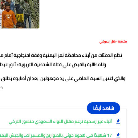
متابعة - بلال الصوفي
نظم الدمئات من أبناء محافظة تعز اليمنية وقفة احتجاجية أمام م
وللمطالبة بالقبض على قتلة الشخصية التربوية : أنور عب
والذي اغتيل السبت الماضي على يد مجهولين. بعد ان أصابوه بطلق ن
حت
شاهد أيضًا
أنباء غير رسمية تزعم مقتل اللواء السعودي منصور التركي
17 شهيدًا في هجوم حوثي بالصواريخ والمسيرات.. والجيش اليمني يتوعد