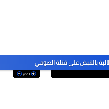
السلطان
البة بالقبض على قتلة الصوفي
الحجم