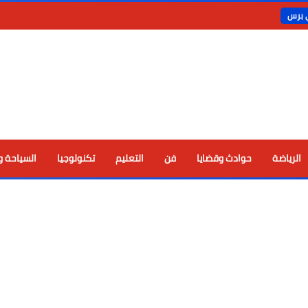
ي برس
الرياضة
حوادث وقضايا
فن
التعليم
تكنولوجيا
السياحة و