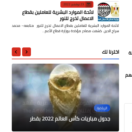
23 نوفمبر 2022
لائحة الموارد البشرية للعاملين بقطاع
الاعمال تخرج للنور
لائحة الموارد البشرية للعاملين بقطاع الاعمال تخرج للنور متابعه:- محمد
سراج الدين كشفت مصادر مؤكدة بوزارة قطاع الأعم…
اخترنا لك
ة
نهم
جامعات
عالمى
الرياضة
الرياضة
المتحف القومي للحضارة المصرية يشهد
الرياضة
مكتب التحقيقات الفيدرالي الأمريكي
سامسون أكينيولا يعود إلى القاهرة غدا
إحتفالية إفتتاح معرض The Art of Hope "
وزير الرياضة يتقدم بخالص تعازية فى وفاة
بطل التايكوندو
Trash To Treasure "
جدول مباريات كأس العالم 2022 بقطر
الثلاثاء للإنضمام لتدريبات الزمالك
يفتح تحقيقا بمقتل شيرين أبو عاقلة