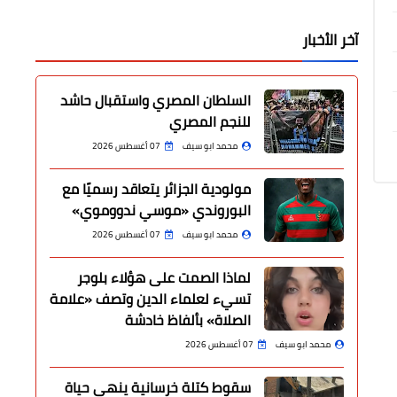
آخر الأخبار
السلطان المصري واستقبال حاشد
للنجم المصري
محمد ابو سيف
07 أغسطس 2026
مولودية الجزائر يتعاقد رسميًا مع
البوروندي «موسي ندووموي»
محمد ابو سيف
07 أغسطس 2026
لماذا الصمت على هؤلاء بلوجر
تسيء لعلماء الدين وتصف «علامة
الصلاة» بألفاظ خادشة
محمد ابو سيف
07 أغسطس 2026
سقوط كتلة خرسانية ينهي حياة