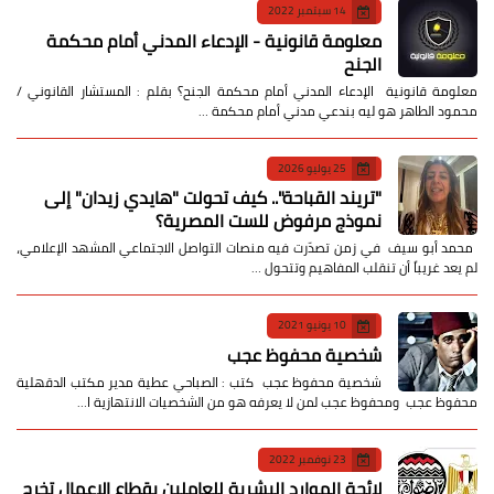
14 سبتمبر 2022
معلومة قانونية - الإدعاء المدني أمام محكمة
الجنح
معلومة قانونية الإدعاء المدني أمام محكمة الجنح؟ بقلم : المستشار القانوني /
محمود الطاهر هو ليه بندعي مدني أمام محكمة …
25 يوليو 2026
​"تريند القباحة".. كيف تحولت "هايدي زيدان" إلى
نموذج مرفوض للست المصرية؟
​ محمد أبو سيف ​في زمن تصدّرت فيه منصات التواصل الاجتماعي المشهد الإعلامي،
لم يعد غريباً أن تنقلب المفاهيم وتتحول …
10 يونيو 2021
شخصية محفوظ عجب
شخصية محفوظ عجب كتب : الصباحي عطية مدير مكتب الدقهلية
محفوظ عجب ومحفوظ عجب لمن لا يعرفه هو من الشخصيات الانتهازية ا…
23 نوفمبر 2022
لائحة الموارد البشرية للعاملين بقطاع الاعمال تخرج