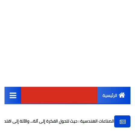
الرئيسية
القائمة الرئيسية
 الهندسية : حيث تتحول الفكرة إلى آلة... والآلة إلى اقتصاد
صُنّاع المجد براعم 2014 وقطاع الشب
أخبار مصر