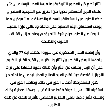
الآثار تضم كل العصور التاريخية بما فيها العصر الإسلامى، وأن
علماء الدين أنفسهم حذروا من الطرق غير الشرعية لاستخراج
هذه الكنوز من الاستعانة بالسحرة والكهنة والمشعوذين مما
يوجب استحقاق الإثم العظيم على فاعله وبالتالى فإن التنقيب
للبحث عن الكنوز حرام شرعًا لأنه يؤدى بصاحبه إلى اقتراف
الذنوب والتهلكة.
وأن إقامة الجدار المذكورة فى سورة الكهف آية 77 والذي
يتخذها البعض للخلط بين الآثار والركاز،هى تأكيد القرآن الكريم
على أن الركاز يختلف عن الآثار وأن هناك دعوة للحفاظ على تراث
الأجيال القادمة حيث أقام العبد الصالح الجدار ليحمي ما تحته من
كنوز ليستخرجها أصحاب الحق فى ذلك، وصاحب الحق فى
استخراج الآثار هى الدولة فقط ممثلة فى الجهة المعنية بذلك
وليست الأفراد مما يعنى التحريم القطعي للأفراد للبحث عن هذه
الكنوز .