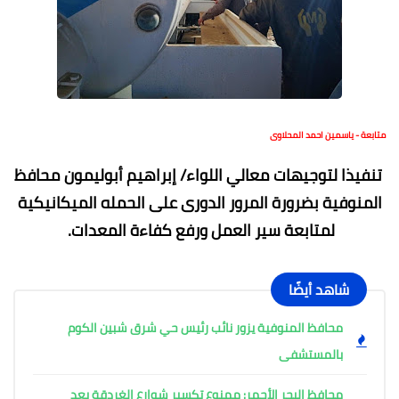
متابعة - ياسمين احمد المحلاوى
تنفيذا لتوجيهات معالي اللواء/ إبراهيم أبوليمون محافظ
المنوفية بضرورة المرور الدورى على الحمله الميكانيكية
لمتابعة سير العمل ورفع كفاءة المعدات.
شاهد أيضًا
محافظ المنوفية يزور نائب رئيس حي شرق شبين الكوم
بالمستشفى
محافظ البحر الأحمر: ممنوع تكسير شوارع الغردقة بعد