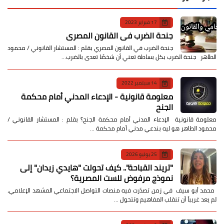
17 فبراير 2023
جنحة الضرب في القانون المصري
جنحة الضرب في القانون المصري بقلم : المستشار القانوني / محمود
الطاهر جنحة الضرب بكل بساطة تعني أن شخصًا تعدى بالضرب…
14 سبتمبر 2022
معلومة قانونية - الإدعاء المدني أمام محكمة
الجنح
معلومة قانونية الإدعاء المدني أمام محكمة الجنح؟ بقلم : المستشار القانوني /
محمود الطاهر هو ليه بندعي مدني أمام محكمة …
25 يوليو 2026
​"تريند القباحة".. كيف تحولت "هايدي زيدان" إلى
نموذج مرفوض للست المصرية؟
​ محمد أبو سيف ​في زمن تصدّرت فيه منصات التواصل الاجتماعي المشهد الإعلامي،
لم يعد غريباً أن تنقلب المفاهيم وتتحول …