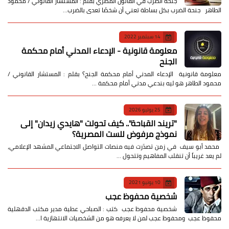
جنحة الضرب في القانون المصري بقلم : المستشار القانوني / محمود
الطاهر جنحة الضرب بكل بساطة تعني أن شخصًا تعدى بالضرب…
14 سبتمبر 2022
معلومة قانونية - الإدعاء المدني أمام محكمة
الجنح
معلومة قانونية الإدعاء المدني أمام محكمة الجنح؟ بقلم : المستشار القانوني /
محمود الطاهر هو ليه بندعي مدني أمام محكمة …
25 يوليو 2026
​"تريند القباحة".. كيف تحولت "هايدي زيدان" إلى
نموذج مرفوض للست المصرية؟
​ محمد أبو سيف ​في زمن تصدّرت فيه منصات التواصل الاجتماعي المشهد الإعلامي،
لم يعد غريباً أن تنقلب المفاهيم وتتحول …
10 يونيو 2021
شخصية محفوظ عجب
شخصية محفوظ عجب كتب : الصباحي عطية مدير مكتب الدقهلية
محفوظ عجب ومحفوظ عجب لمن لا يعرفه هو من الشخصيات الانتهازية ا…