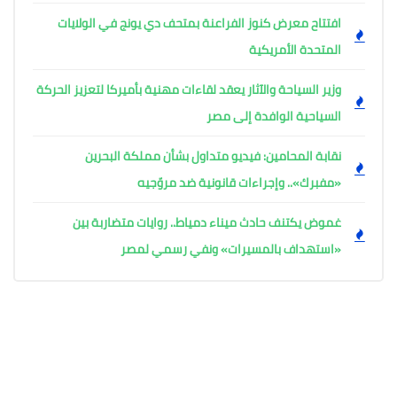
افتتاح معرض كنوز الفراعنة بمتحف دي يونج في الولايات
المتحدة الأمريكية
وزير السياحة والآثار يعقد لقاءات مهنية بأميركا لتعزيز الحركة
السياحية الوافدة إلى مصر
نقابة المحامين: فيديو متداول بشأن مملكة البحرين
«مفبرك».. وإجراءات قانونية ضد مروّجيه
غموض يكتنف حادث ميناء دمياط.. روايات متضاربة بين
«استهداف بالمسيرات» ونفي رسمي لمصر