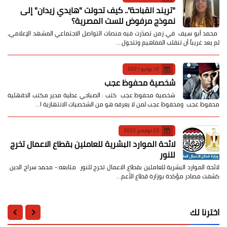
​"تريند القباحة".. كيف تحولت "هايدي زيدان" إلى
نموذج مرفوض للست المصرية؟
​ محمد أبو سيف ​في زمن تصدّرت فيه منصات التواصل الاجتماعي المشهد الإعلامي،
لم يعد غريباً أن تنقلب المفاهيم وتتحول …
10 يونيو 2021
شخصية محفوظ عجب
شخصية محفوظ عجب كتب : الصباحي عطية مدير مكتب الدقهلية
محفوظ عجب ومحفوظ عجب لمن لا يعرفه هو من الشخصيات الانتهازية ا…
23 نوفمبر 2022
لائحة الموارد البشرية للعاملين بقطاع الاعمال تخرج
للنور
لائحة الموارد البشرية للعاملين بقطاع الاعمال تخرج للنور متابعه:- محمد سراج الدين
كشفت مصادر مؤكدة بوزارة قطاع الأعم…
اخترنا لك